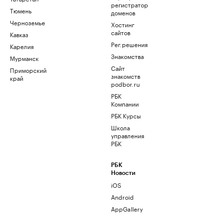
регистратор
Тюмень
доменов
Черноземье
Хостинг
сайтов
Кавказ
Рег.решения
Карелия
Знакомства
Мурманск
Сайт
Приморский
знакомств
край
podbor.ru
РБК
Компании
РБК Курсы
Школа
управления
РБК
РБК
Новости
iOS
Android
AppGallery