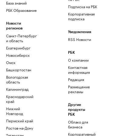
База знаний
Подписка на РБК
РБК Образование
Корпоративная
подписка
Новости
регионов
Уведомления
Санкт-Петербург
RSS Новости
и область
Екатеринбург
РБК
Новосибирск
О компании
Омск
Контактная
Башкортостан
информация
Вологодская
Редакция
область
Размещение
Калининград
рекламы
Краснодарский
край
Другие
Нижний
продукты
Новгород
РБК
Пермский край
Облако для
бизнеса
Ростов-на-Дону
Корпоративный
Татарстан