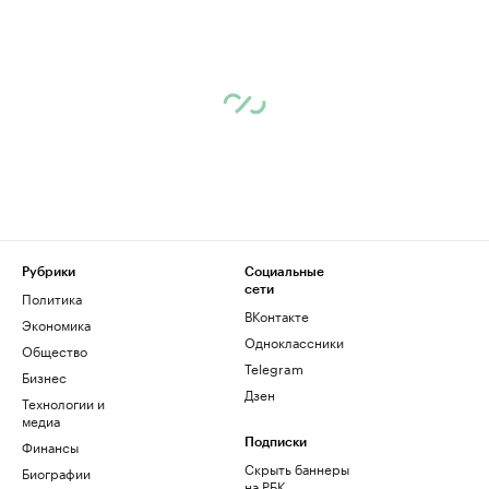
Рубрики
Социальные
сети
Политика
ВКонтакте
Экономика
Одноклассники
Общество
Telegram
Бизнес
Дзен
Технологии и
медиа
Финансы
Подписки
Скрыть баннеры
Биографии
на РБК