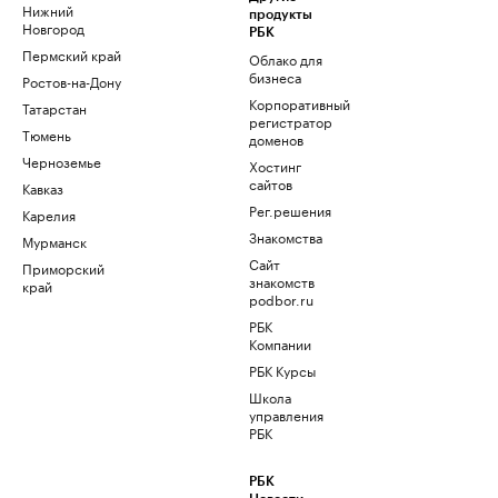
Нижний
продукты
Новгород
РБК
Пермский край
Облако для
бизнеса
Ростов-на-Дону
Корпоративный
Татарстан
регистратор
Тюмень
доменов
Черноземье
Хостинг
сайтов
Кавказ
Рег.решения
Карелия
Знакомства
Мурманск
Сайт
Приморский
знакомств
край
podbor.ru
РБК
Компании
РБК Курсы
Школа
управления
РБК
РБК