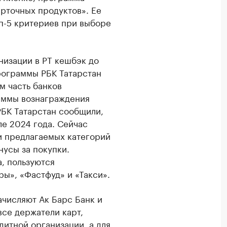
арточных продуктов». Ее
оп-5 критериев при выборе
низации в РТ кешбэк до
программы РБК Татарстан
м часть банков
раммы вознаграждения
 РБК Татарстан сообщили,
ле 2024 года. Сейчас
и предлагаемых категорий
нусы за покупки.
, пользуются
ы», «Фастфуд» и «Такси».
ачисляют Ак Барс Банк и
все держатели карт,
дитной организации, а для