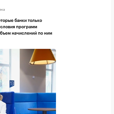
эка
оторые банки только
 условия программ
Объем начислений по ним