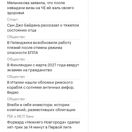
Мельникова заявила, что после
невыдачи визы на ЧЕ ей жаль своего
здоровья
Спорт
Сын Джо Байдена рассказал о тяжелом
состоянии отца
Общество
В Геленджике возобновили работу
пляжей после отмены режима
опасности БПЛА
Общество
В Финляндии с марта 2027 года введут
экзамен на гражданство
Общество
В Италии нашли обломки римского
корабля с сотнями античных амфор.
Видео
Общество
Влюби в себя инвестора: истории
компаний, разместивших облигации
РБК и МСП Банк
Форвард «Нижнего Новгорода» сделал
хет-трик за 14 минут в Первой лиге