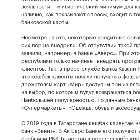
лояльности – «гигиенический минимум для к
наличие, как показывают опросы, входит в т
банковской карты.
Несмотря на это, некоторые кредитные орга
сих пор не внедрили. Об отсутствии такой 
заявили, например, в банке «Аверс». При это
республики только начинает внедрять прог
клиентов. Так, в пресс-службе Банка Казани
что кешбэк клиенты начали получать в февра
держателям карт «Мир» доступны три из пят
на выбор, по которым будут возвращаться бо
Наибольшей популярностью, по данным банка
«Супермаркеты», «Одежда, обувь и аксессуар
С 2019 года в Татарстане кешбэк клиентам н
банк «Зенит». В Ак Барс Банке его получают 
сообщили РБК Татарстан в пресс-службе кре