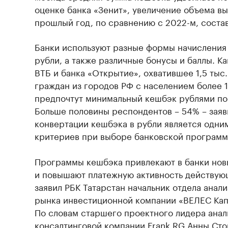
оценке банка «Зенит», увеличение объема в
прошлый год, по сравнению с 2022-м, соста
Банки используют разные формы начисления 
рубли, а также различные бонусы и баллы. К
ВТБ и банка «Открытие», охватившее 1,5 ты
граждан из городов РФ с населением более 
предпочтут минимальный кешбэк рублями по
Больше половины респондентов – 54% – заяв
конвертации кешбэка в рубли является одни
критериев при выборе банковской программ
Программы кешбэка привлекают в банки нов
и повышают платежную активность действующ
заявил РБК Татарстан начальник отдела анал
рынка инвестиционной компании «ВЕЛЕС Кап
По словам старшего проектного лидера анал
консалтинговой компании Frank RG Анны Ст