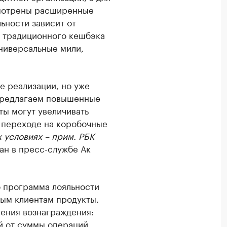
смотрены расширенные
ьности зависит от
о традиционного кешбэка
универсальные мили,
е реализации, но уже
предлагаем повышенные
ты могут увеличивать
 переходе на коробочные
 условиях – прим. РБК
тан в пресс-службе Ак
о программа лояльности
ным клиентам продукты.
ения вознаграждения:
й от суммы операций,