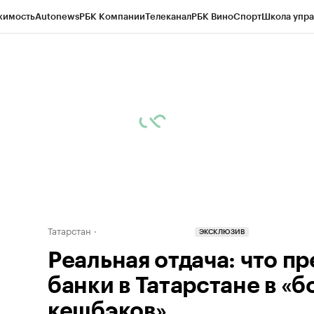
жимость
Autonews
РБК Компании
Телеканал
РБК Вино
Спорт
Школа упра
ипто
РБК Бизнес-среда
Дискуссионный клуб
Исследования
Кредитные 
рагентов
Политика
Экономика
Бизнес
Технологии и медиа
Финансы
Рын
Татарстан
ЭКСКЛЮЗИВ
Реальная отдача: что п
банки в Татарстане в «
кешбэков»