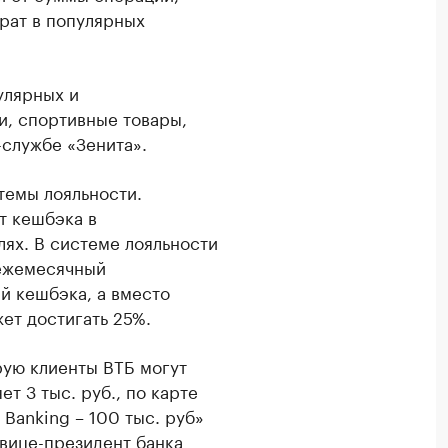
рат в популярных
улярных и
ки, спортивные товары,
-службе «Зенита».
темы лояльности.
т кешбэка в
лях. В системе лояльности
 ежемесячный
й кешбэка, а вместо
ет достигать 25%.
рую клиенты ВТБ могут
т 3 тыс. руб., по карте
e Banking – 100 тыс. руб»
вице-президент банка