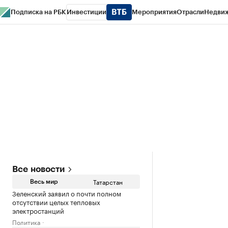
Подписка на РБК
Инвестиции
Мероприятия
Отрасли
Недви
РБК Life
Тренды
Визионеры
Национальные проекты
Город
Стиль
Кр
Спецпроекты СПб
Конференции СПб
Спецпроекты
Проверка конт
Все новости
Татарстан
Весь мир
Зеленский заявил о почти полном
отсутствии целых тепловых
электростанций
Политика