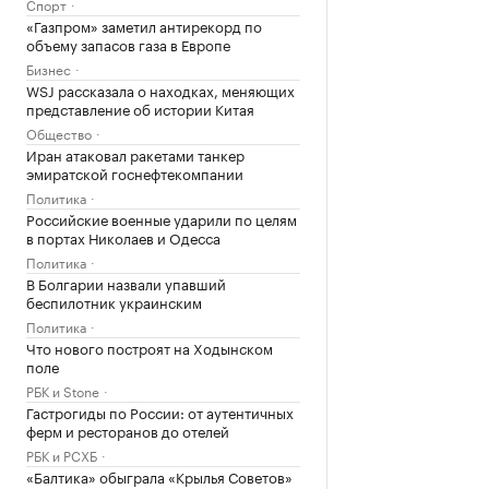
Спорт
«Газпром» заметил антирекорд по
объему запасов газа в Европе
Бизнес
WSJ рассказала о находках, меняющих
представление об истории Китая
Общество
Иран атаковал ракетами танкер
эмиратской госнефтекомпании
Политика
Российские военные ударили по целям
в портах Николаев и Одесса
Политика
В Болгарии назвали упавший
беспилотник украинским
Политика
Что нового построят на Ходынском
поле
РБК и Stone
Гастрогиды по России: от аутентичных
ферм и ресторанов до отелей
РБК и РСХБ
«Балтика» обыграла «Крылья Советов»