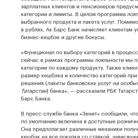
зарплатных клиентов и пенсионеров преду
категории и лимиты. В целом программа лоял
выбранного продукта и пакета услуг. Помим
в рублях, Ак Барс Банк начисляет клиентам 
бизнес-кешбэк и другие бонусы.
«Функционал по выбору категорий в процесс
сейчас в рамках программы лояльности мы 
категории по каждому продукту. Также клиен
размер кешбэка и количество категорий при
решения (
пакеты банковских услуг на особых
Татарстан
) банка», — рассказали РБК Татарс
Барс Банка.
В пресс-службе банка «Зенит» сообщили, чт
по умолчанию включена в доступные рознич
Она предполагает различные механики получ
кешбэк на все покупки со ставкой, зависяще