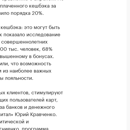
ыплаченного кешбэка за
вило порядка 20%.
кешбэка: это могут быть
ак показало исследование
с. совершеннолетних
100 тыс. человек, 68%
вышенному в бонусах.
или, что возможность
м из наиболее важных
ы лояльности.
ых клиентов, стимулируют
их пользователей карт,
иза банков и денежного
итал» Юрий Кравченко.
итической и
огниенко, программа