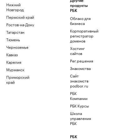
Другие
Нижний
продукты
Новгород
РБК
Пермский край
Облако для
бизнеса
Ростов-на-Дону
Корпоративный
Татарстан
регистратор
Тюмень
доменов
Черноземье
Хостинг
сайтов
Кавказ
Рег.решения
Карелия
Знакомства
Мурманск
Сайт
Приморский
знакомств
край
podbor.ru
РБК
Компании
РБК Курсы
Школа
управления
РБК
РБК