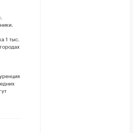
.
ники.
а 1 тыс.
 городах
куренция
седних
гут