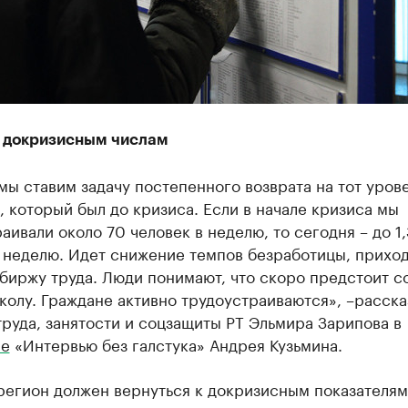
к докризисным числам
ы ставим задачу постепенного возврата на тот уров
, который был до кризиса. Если в начале кризиса мы
аивали около 70 человек в неделю, то сегодня – до 1,
в неделю. Идет снижение темпов безработицы, прихо
биржу труда. Люди понимают, что скоро предстоит с
колу. Граждане активно трудоустраиваются», –расска
руда, занятости и соцзащиты РТ Эльмира Зарипова в
ме
«Интервью без галстука» Андрея Кузьмина.
регион должен вернуться к докризисным показателям