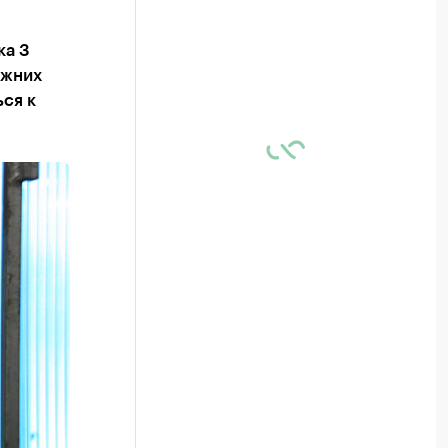
ка 3
ежних
ся к