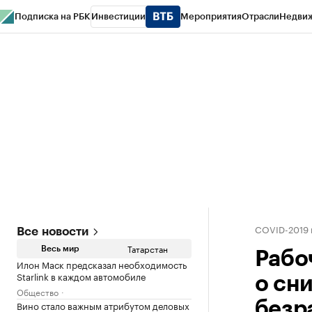
Подписка на РБК
Инвестиции
Мероприятия
Отрасли
Недви
РБК Life
Тренды
Визионеры
Национальные проекты
Город
Стиль
Кр
Спецпроекты СПб
Конференции СПб
Спецпроекты
Проверка конт
COVID-2019 
Все новости
Татарстан
Весь мир
Рабо
Илон Маск предсказал необходимость
Starlink в каждом автомобиле
о сн
Общество
Вино стало важным атрибутом деловых
безр