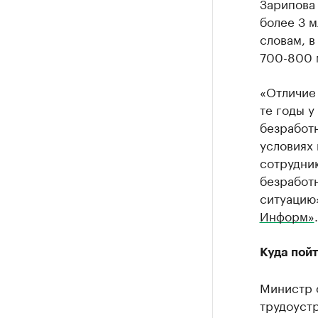
Зарипова 
более 3 
словам, 
700-800 
«Отличие 
те годы у
безработн
условиях
сотрудник
безработн
ситуацию»
Информ»
.
Куда пой
Министр о
трудоуст