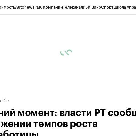
жимость
Autonews
РБК Компании
Телеканал
РБК Вино
Спорт
Школа упра
ипто
РБК Бизнес-среда
Дискуссионный клуб
Исследования
Кредитные 
рагентов
Политика
Экономика
Бизнес
Технологии и медиа
Финансы
Рын
в РТ
чий момент: власти РТ сооб
ижении темпов роста
аботицы