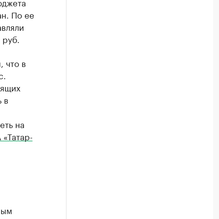
юджета
н. По ее
авляли
 руб.
, что в
с.
оящих
 в
еть на
 «Татар-
рым