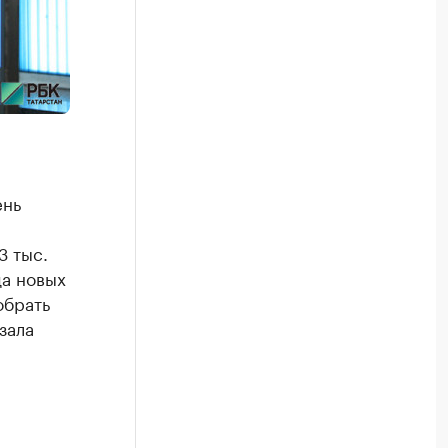
ень
3 тыс.
да новых
обрать
зала