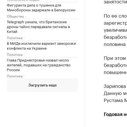
занятости
Фигуранта дела о тушенке для
Минобороны задержали в Белоруссии
По ее сло
Общество
Telegraph узнала, что британские
зарегист
дроны тайно передавали сигналы в
увеличива
Китай
безработн
Политика
половина 
В МИДе исключили вариант заморозки
конфликта на Украине
Политика
При этом 
Глава Приднестровья назвал число
безработн
жителей, подавших на гражданство
России
повышенн
Политика
Зарипова 
Загрузить еще
Данную м
Рустама 
Годовая 