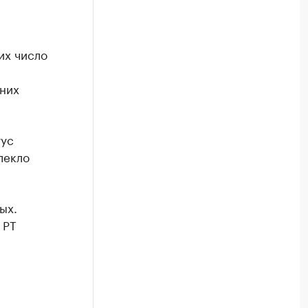
их число
 них
тус
лекло
ых.
 РТ