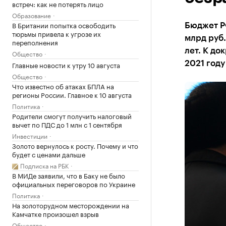
встреч: как не потерять лицо
Образование
В Британии попытка освободить
Бюджет Р
тюрьмы привела к угрозе их
млрд руб
переполнения
лет. К до
Общество
2021 году
Главные новости к утру 10 августа
Общество
Что известно об атаках БПЛА на
регионы России. Главное к 10 августа
Политика
Родители смогут получить налоговый
вычет по ПДС до 1 млн с 1 сентября
Инвестиции
Золото вернулось к росту. Почему и что
будет с ценами дальше
Подписка на РБК
В МИДе заявили, что в Баку не было
официальных переговоров по Украине
Политика
На золоторудном месторождении на
Камчатке произошел взрыв
Общество