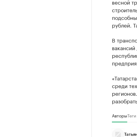
весной тр
строитель
подсобных
рублей. 
В транспо
вакансий
республик
предприят
«Татарста
среди тех
регионов
разобрать
Авторы
Теги
Татья