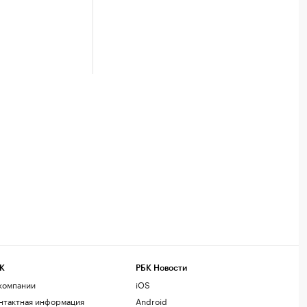
К
РБК Новости
компании
iOS
нтактная информация
Android