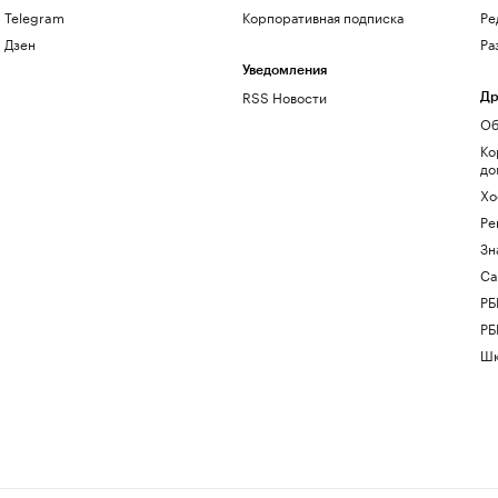
Telegram
Корпоративная подписка
Ре
Дзен
Ра
Уведомления
RSS Новости
Др
Об
Ко
до
Хо
Ре
Зн
Са
РБ
РБ
Шк