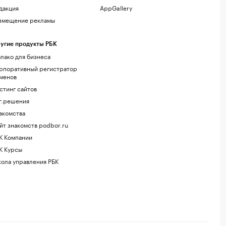
дакция
AppGallery
змещение рекламы
угие продукты РБК
лако для бизнеса
рпоративный регистратор
менов
стинг сайтов
г.решения
акомства
йт знакомств podbor.ru
К Компании
К Курсы
ола управления РБК