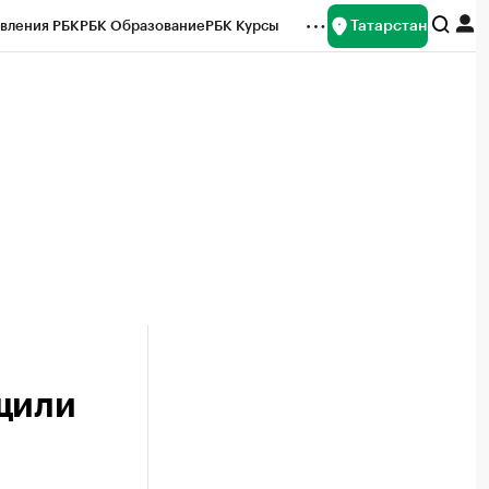
Татарстан
вления РБК
РБК Образование
РБК Курсы
рейтинги
Франшизы
Газета
ок наличной валюты
щили