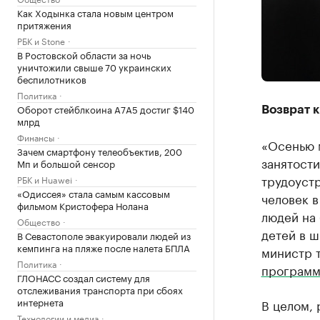
Как Ходынка стала новым центром
притяжения
РБК и Stone
В Ростовской области за ночь
уничтожили свыше 70 украинских
беспилотников
Политика
Оборот стейблкоина А7А5 достиг $140
Возврат 
млрд
Финансы
«Осенью м
Зачем смартфону телеобъектив, 200
занятости
Мп и большой сенсор
трудоустр
РБК и Huawei
«Одиссея» стала самым кассовым
человек 
фильмом Кристофера Нолана
людей на 
Общество
детей в ш
В Севастополе эвакуировали людей из
кемпинга на пляже после налета БПЛА
министр т
Политика
програм
ГЛОНАСС создал систему для
отслеживания транспорта при сбоях
интернета
В целом, 
Технологии и медиа