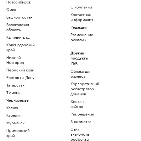
Новосибирск
О компании
Омск
Контактная
Башкортостан
информация
Вологодская
Редакция
область
Размещение
Калининград
рекламы
Краснодарский
край
Другие
Нижний
продукты
Новгород
РБК
Пермский край
Облако для
бизнеса
Ростов-на-Дону
Корпоративный
Татарстан
регистратор
Тюмень
доменов
Черноземье
Хостинг
сайтов
Кавказ
Рег.решения
Карелия
Знакомства
Мурманск
Сайт
Приморский
знакомств
край
podbor.ru