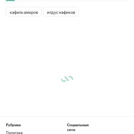
кафиль амиров
илдус нафиков
Рубрики
Социальные
сети
Политика