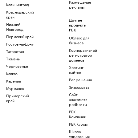
Размещение
Калининград
рекламы
Краснодарский
край
Другие
Нижний
продукты
Новгород
РБК
Пермский край
Облако для
бизнеса
Ростов-на-Дону
Корпоративный
Татарстан
регистратор
Тюмень
доменов
Черноземье
Хостинг
сайтов
Кавказ
Рег.решения
Карелия
Знакомства
Мурманск
Сайт
Приморский
знакомств
край
podbor.ru
РБК
Компании
РБК Курсы
Школа
управления