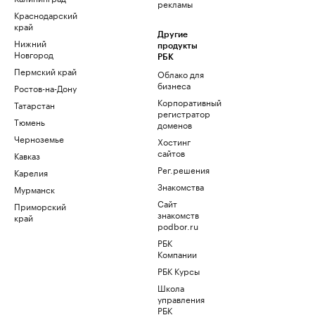
рекламы
Краснодарский
край
Другие
Нижний
продукты
Новгород
РБК
Пермский край
Облако для
бизнеса
Ростов-на-Дону
Корпоративный
Татарстан
регистратор
Тюмень
доменов
Черноземье
Хостинг
сайтов
Кавказ
Рег.решения
Карелия
Знакомства
Мурманск
Сайт
Приморский
знакомств
край
podbor.ru
РБК
Компании
РБК Курсы
Школа
управления
РБК