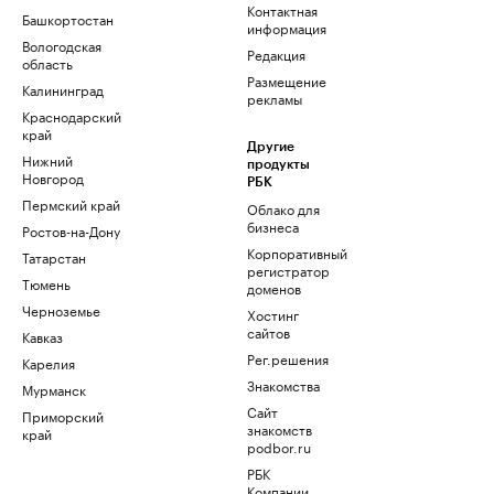
Контактная
Башкортостан
информация
Вологодская
Редакция
область
Размещение
Калининград
рекламы
Краснодарский
край
Другие
Нижний
продукты
Новгород
РБК
Пермский край
Облако для
бизнеса
Ростов-на-Дону
Корпоративный
Татарстан
регистратор
Тюмень
доменов
Черноземье
Хостинг
сайтов
Кавказ
Рег.решения
Карелия
Знакомства
Мурманск
Сайт
Приморский
знакомств
край
podbor.ru
РБК
Компании