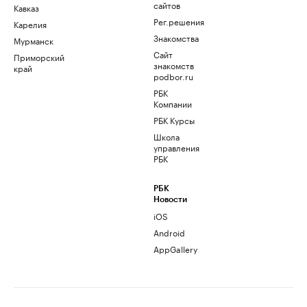
сайтов
Кавказ
Рег.решения
Карелия
Знакомства
Мурманск
Сайт
Приморский
знакомств
край
podbor.ru
РБК
Компании
РБК Курсы
Школа
управления
РБК
РБК
Новости
iOS
Android
AppGallery