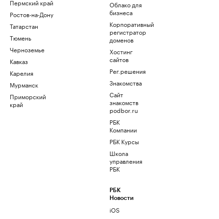
Пермский край
Облако для
бизнеса
Ростов-на-Дону
Корпоративный
Татарстан
регистратор
Тюмень
доменов
Черноземье
Хостинг
сайтов
Кавказ
Рег.решения
Карелия
Знакомства
Мурманск
Сайт
Приморский
знакомств
край
podbor.ru
РБК
Компании
РБК Курсы
Школа
управления
РБК
РБК
Новости
iOS