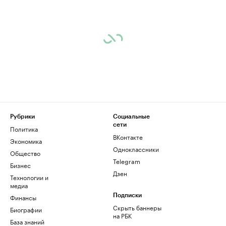
Рубрики
Социальные
сети
Политика
ВКонтакте
Экономика
Одноклассники
Общество
Telegram
Бизнес
Дзен
Технологии и
медиа
Финансы
Подписки
Скрыть баннеры
Биографии
на РБК
База знаний