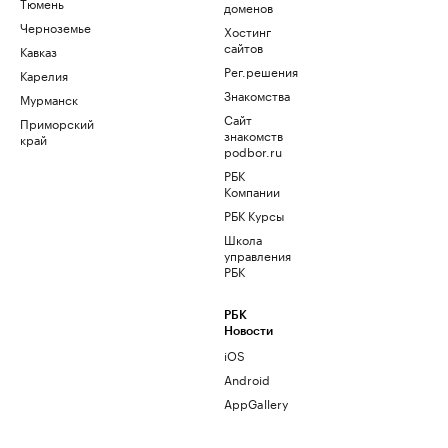
Тюмень
доменов
Черноземье
Хостинг
сайтов
Кавказ
Рег.решения
Карелия
Знакомства
Мурманск
Сайт
Приморский
знакомств
край
podbor.ru
РБК
Компании
РБК Курсы
Школа
управления
РБК
РБК
Новости
iOS
Android
AppGallery