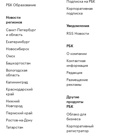
Подписка на РБК
РБК Образование
Корпоративная
подписка
Новости
регионов
Уведомления
Санкт-Петербург
RSS Новости
и область
Екатеринбург
РБК
Новосибирск
О компании
Омск
Контактная
Башкортостан
информация
Вологодская
Редакция
область
Размещение
Калининград
рекламы
Краснодарский
край
Другие
Нижний
продукты
Новгород
РБК
Пермский край
Облако для
бизнеса
Ростов-на-Дону
Корпоративный
Татарстан
регистратор