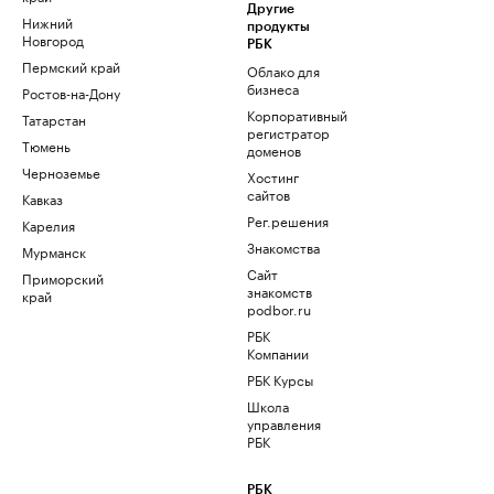
Другие
Нижний
продукты
Новгород
РБК
Пермский край
Облако для
бизнеса
Ростов-на-Дону
Корпоративный
Татарстан
регистратор
Тюмень
доменов
Черноземье
Хостинг
сайтов
Кавказ
Рег.решения
Карелия
Знакомства
Мурманск
Сайт
Приморский
знакомств
край
podbor.ru
РБК
Компании
РБК Курсы
Школа
управления
РБК
РБК