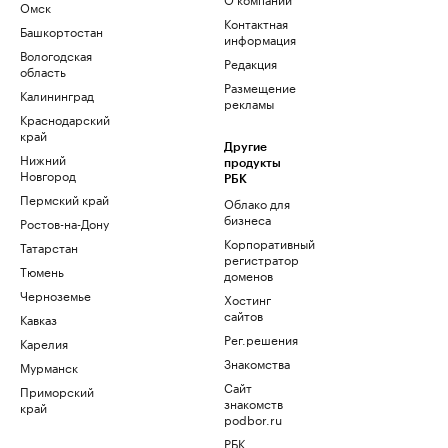
Омск
Контактная
Башкортостан
информация
Вологодская
Редакция
область
Размещение
Калининград
рекламы
Краснодарский
край
Другие
Нижний
продукты
Новгород
РБК
Пермский край
Облако для
бизнеса
Ростов-на-Дону
Корпоративный
Татарстан
регистратор
Тюмень
доменов
Черноземье
Хостинг
сайтов
Кавказ
Рег.решения
Карелия
Знакомства
Мурманск
Сайт
Приморский
знакомств
край
podbor.ru
РБК