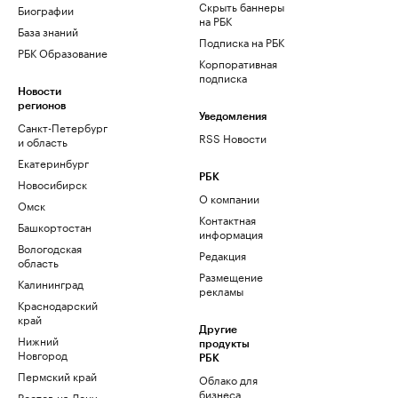
Скрыть баннеры
Биографии
на РБК
База знаний
Подписка на РБК
РБК Образование
Корпоративная
подписка
Новости
регионов
Уведомления
Санкт-Петербург
RSS Новости
и область
Екатеринбург
РБК
Новосибирск
О компании
Омск
Контактная
Башкортостан
информация
Вологодская
Редакция
область
Размещение
Калининград
рекламы
Краснодарский
край
Другие
Нижний
продукты
Новгород
РБК
Пермский край
Облако для
бизнеса
Ростов-на-Дону