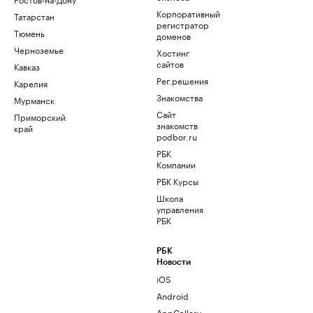
Корпоративный
Татарстан
регистратор
Тюмень
доменов
Черноземье
Хостинг
сайтов
Кавказ
Рег.решения
Карелия
Знакомства
Мурманск
Сайт
Приморский
знакомств
край
podbor.ru
РБК
Компании
РБК Курсы
Школа
управления
РБК
РБК
Новости
iOS
Android
AppGallery