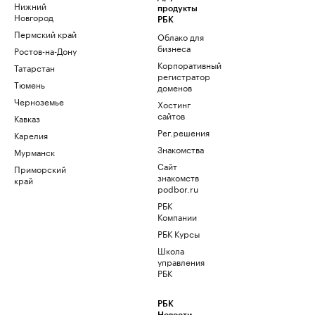
Нижний
продукты
Новгород
РБК
Пермский край
Облако для
бизнеса
Ростов-на-Дону
Корпоративный
Татарстан
регистратор
Тюмень
доменов
Черноземье
Хостинг
сайтов
Кавказ
Рег.решения
Карелия
Знакомства
Мурманск
Сайт
Приморский
знакомств
край
podbor.ru
РБК
Компании
РБК Курсы
Школа
управления
РБК
РБК