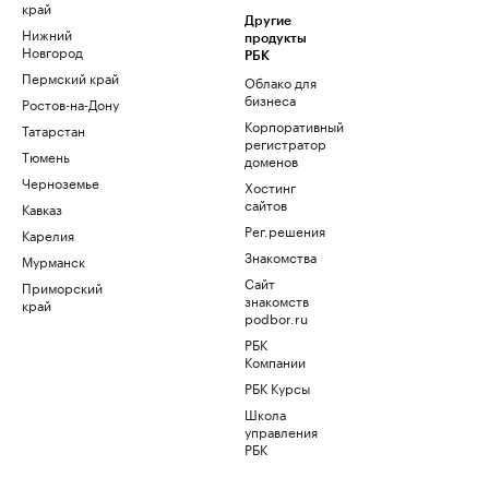
край
Другие
Нижний
продукты
Новгород
РБК
Пермский край
Облако для
бизнеса
Ростов-на-Дону
Корпоративный
Татарстан
регистратор
Тюмень
доменов
Черноземье
Хостинг
сайтов
Кавказ
Рег.решения
Карелия
Знакомства
Мурманск
Сайт
Приморский
знакомств
край
podbor.ru
РБК
Компании
РБК Курсы
Школа
управления
РБК