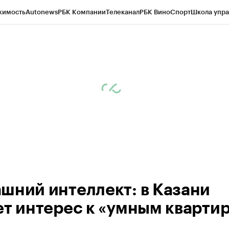
жимость
Autonews
РБК Компании
Телеканал
РБК Вино
Спорт
Школа упра
ипто
РБК Бизнес-среда
Дискуссионный клуб
Исследования
Кредитные 
рагентов
Политика
Экономика
Бизнес
Технологии и медиа
Финансы
Рын
шний интеллект: в Казани
ет интерес к «умным кварти