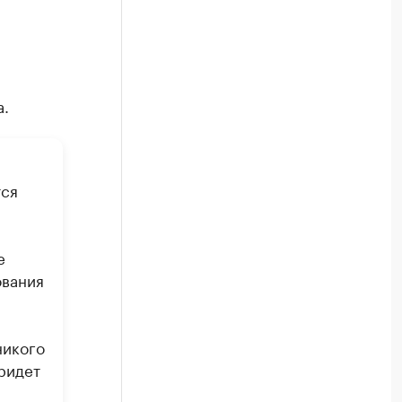
а.
тся
е
ования
никого
ридет