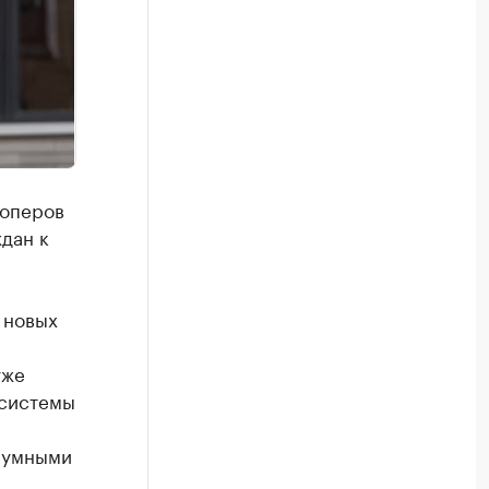
лоперов
дан к
 новых
уже
 системы
 умными