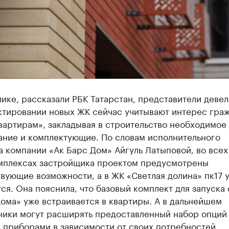
ике, рассказали РБК Татарстан, представители деве
ктировании новых ЖК сейчас учитывают интерес граж
вартирам», закладывая в строительство необходимое
ание и комплектующие. По словам исполнительного
 компании «Ак Барс Дом» Айгуль Латыповой, во всех
мплексах застройщика проектом предусмотрены
вующие возможности, а в ЖК «Светлая долина» пк17 
ся. Она пояснила, что базовый комплект для запуска
ома» уже встраивается в квартиры. А в дальнейшем
ники могут расширять предоставленный набор опций
 приборами в зависимости от своих потребностей.