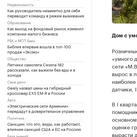
Недвижимость
Как руководитель незаметно для себя
переводит команду в режим выживания
Образование
Как выход на фондовый рынок изменил
компании малого бизнеса
Дом с ум
РБК и МСП Банк
Библия впервые вошла в топ-100
Розничные
продаж «Эксмо»
«умного 
Общество
Летчики самолета Cessna 182
сети «М.В
рассказали, как выжили без еды и в
вырос в п
холоде
наиболее 
Свое дело
Geely назвал цены на гибридный
датчики, 
кроссовер EX5 EM-R в России
Авто
В I кварт
«Электрические сети Армении»
помощнико
передадут в доверительное управление
Политика
основном,
Санкции: что это, виды, как работают,
оценке г
влияние санкций США и ЕС на Россию
вырасти д
База знаний