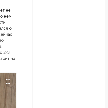
ет не
 о нем
сти
ался о
сейчас
мо
з
о 2-3
стоит на