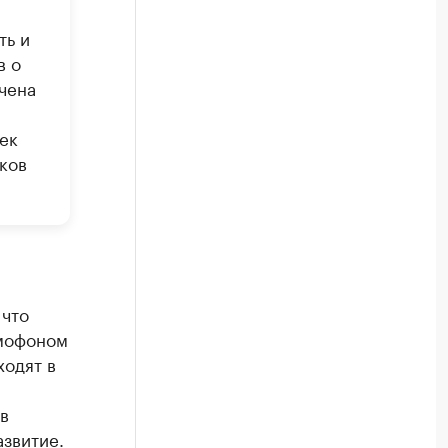
ть и
в о
чена
ек
ков
 что
омофоном
одят в
в
азвитие.