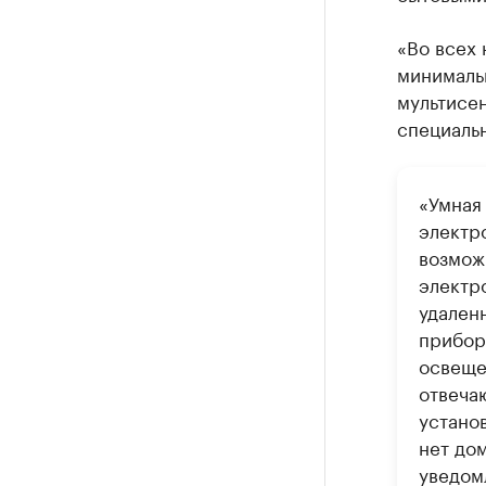
«Во всех 
минималь
мультисе
специальн
«Умная
электр
возмож
электр
удаленн
прибор
освеще
отвеча
установ
нет до
уведом