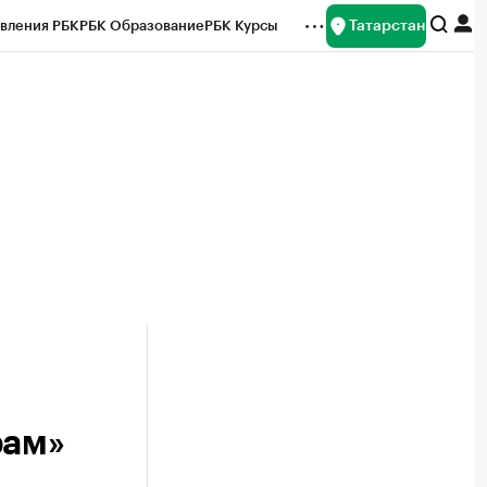
Татарстан
вления РБК
РБК Образование
РБК Курсы
рейтинги
Франшизы
Газета
ок наличной валюты
рам»