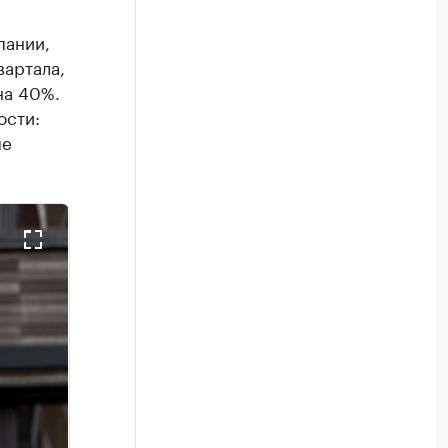
пании,
вартала,
на 40%.
ости:
ые