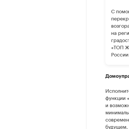
С помо
перекр
возгор
на рег
градос
«ТОП Ж
России
Домоупра
Исполнит
функции 
и возмож
минималь
современ
будущем, 