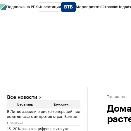
Подписка на РБК
Инвестиции
Мероприятия
Отрасли
Недви
РБК Life
Тренды
Визионеры
Национальные проекты
Город
Стиль
Кр
Спецпроекты СПб
Конференции СПб
Спецпроекты
Проверка конт
Татарстан
Все новости
Татарстан
Весь мир
Дома
В Литве заявили о риске «операций под
ложным флагом» против стран Балтии
раст
Политика
15–20% рынка в цифре: на что уже