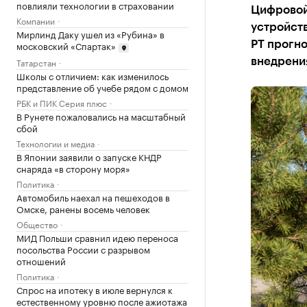
повлияли технологии в страховании
Цифровой 
Компании
устройст
Мирлинд Даку ушел из «Рубина» в
московский «Спартак»
РТ прогн
Татарстан
внедрения
Школы с отличием: как изменилось
представление об учебе рядом с домом
РБК и ПИК Серия плюс
В Рунете пожаловались на масштабный
сбой
Технологии и медиа
В Японии заявили о запуске КНДР
снаряда «в сторону моря»
Политика
Автомобиль наехал на пешеходов в
Омске, ранены восемь человек
Общество
МИД Польши сравнил идею переноса
посольства России с разрывом
отношений
Политика
Спрос на ипотеку в июле вернулся к
естественному уровню после ажиотажа