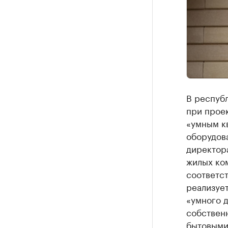
В республ
при прое
«умным к
оборудов
директора
жилых ко
соответст
реализует
«умного д
собствен
бытовыми