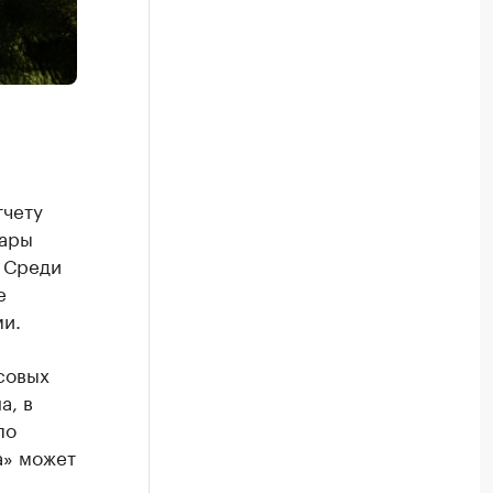
тчету
вары
. Среди
е
ми.
совых
а, в
по
а» может