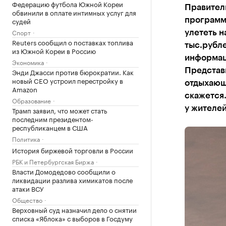
Федерацию футбола Южной Кореи
Правитель
обвинили в оплате интимных услуг для
судей
программ
Спорт
улететь н
Reuters сообщил о поставках топлива
тыс.рубле
из Южной Кореи в Россию
информаци
Экономика
Представи
Энди Джасси против бюрократии. Как
новый CEO устроил перестройку в
отдыхающи
Amazon
скажется.
Образование
у жителей
Трамп заявил, что может стать
последним президентом-
республиканцем в США
Политика
История биржевой торговли в России
РБК и Петербургская Биржа
Власти Домодедово сообщили о
ликвидации разлива химикатов после
атаки ВСУ
Общество
Верховный суд назначил дело о снятии
списка «Яблока» с выборов в Госдуму