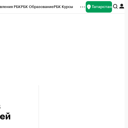
Татарстан
вления РБК
РБК Образование
РБК Курсы
рейтинги
Франшизы
Газета
ок наличной валюты
в
лей