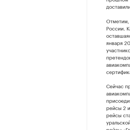
доставили
Отметим, 
России. К
оставшаяс
января 20
участник
претендов
авиакомпа
сертифика
Сейчас п
авиакомп
присоеди
рейсы 2 и
рейсы ста
уральской
рейсы «Гр