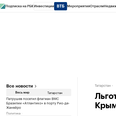
Подписка на РБК
Инвестиции
Мероприятия
Отрасли
Недви
РБК Life
Тренды
Визионеры
Национальные проекты
Город
Стиль
Кр
Спецпроекты СПб
Конференции СПб
Спецпроекты
Проверка конт
Татарстан
Все новости
Татарстан
Весь мир
Льго
Патрушев посетил флагман ВМС
Бразилии «Атлантико» в порту Рио-де-
Крым
Жанейро
Политика