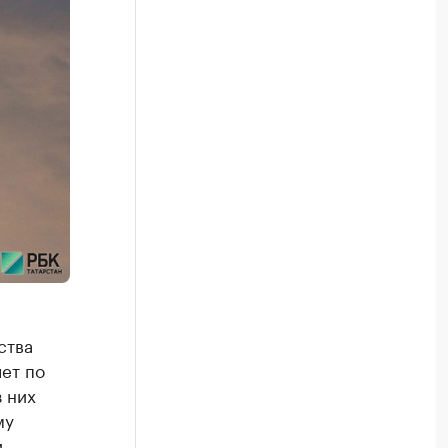
ства
ет по
з них
му
и