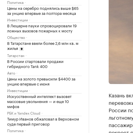
Политика
Цены на серебро поднялись выше $65
за унцию впервые за полтора месяца
Инвестиции
В Люцерне пауки спровоцировали 19
ложных вызовов пожарных к мосту
Общество
В Татарстане ввели более 2,6 млн кв. м
жилья
Татарстан
В России стартовали продажи
гибридного Tank 400
Авто
Цены на золото превысили $4400 за
унцию впервые с июня
Инвестиции
Казань вк
Искусственный интеллект вызовет
массовые увольнения — и еще 10
перевозк
мифов
России п
РБК и Yandex Cloud
льготному
Тимур Иванов обжаловал в Верховном
суде первый приговор
пассажиру
Политика
покроет 