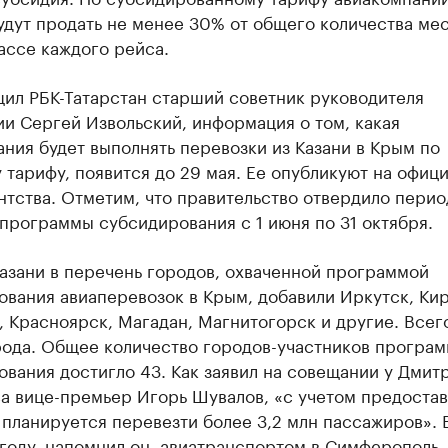
дут продать не менее 30% от общего количества мес
ассе каждого рейса.
щил РБК-Татарстан старший советник руководителя
и Сергей Извольский, информация о том, какая
ния будет выполнять перевозки из Казани в Крым по
 тарифу, появится до 29 мая. Ее опубликуют на офиц
нтства. Отметим, что правительство отвердило перио
программы субсидирования с 1 июня по 31 октября.
азани в перечень городов, охваченной программой
вания авиаперевозок в Крым, добавили Иркутск, Кир
 Красноярск, Магадан, Магнитогорск и другие. Всег
рода. Общее количество городов-участников програ
вания достигло 43. Как заявил на совещании у Дмит
а вице-премьер Игорь Шувалов, «с учетом предоста
планируется перевезти более 3,2 млн пассажиров». 
году, напомнил он, авиатранспортом в Симферополь