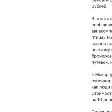
рублей.
В агентст
сообщили,
авиакомп
птица» РБ
возрос по
по этому 
брониров
путевок, 
Е.Макарчу
субсидиро
как люди 
Стоимость
на 10 дне
Президент