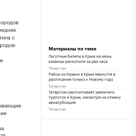
городов
ледняя
тила с
ородов-
Материалы по теме
Льготные билеты в Крым на июнь
ке
казанцы раскупили за два часа
Татарстан
Рейсы из Казани в Крым вернутся в
расписание только к Новому году
Татарстан
Татарстан рассчитывает увеличить
турпоток в Крым, несмотря на отмену
авиасубсидий
рывающие
Татарстан
кие
на
435