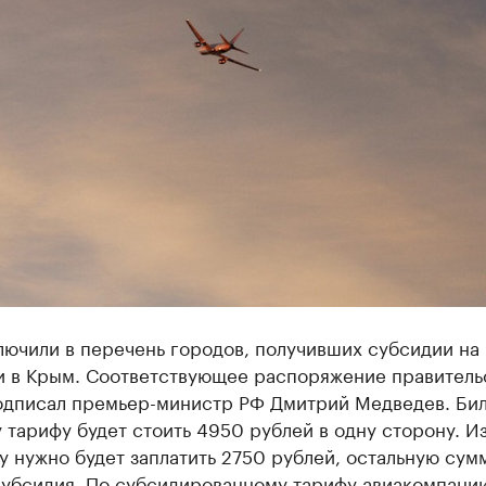
лючили в перечень городов, получивших субсидии на
и в Крым. Соответствующее распоряжение правитель
одписал премьер-министр РФ Дмитрий Медведев. Бил
 тарифу будет стоить 4950 рублей в одну сторону. И
 нужно будет заплатить 2750 рублей, остальную сум
субсидия. По субсидированному тарифу авиакомпани