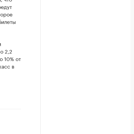
оедут
торое
билеты
м
о 2,2
о 10% от
касс в