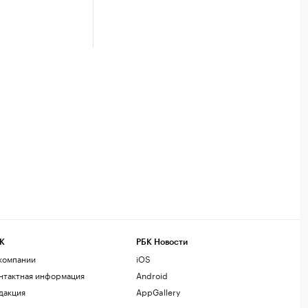
К
РБК Новости
компании
iOS
нтактная информация
Android
дакция
AppGallery
змещение рекламы