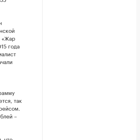
н
енской
й «Жар
015 года
иалист
ачали
грамму
тся, так
рейсом.
ублей –
, что