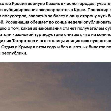
ство России вернуло Казань в число городов, участ
е субсидирования авиаперелетов в Крым. Пассажир 
а полуостров, заплатив за билет в одну сторону чуть б
й. Росавиация обещает до конца недели опубликоват
ю о том, какая авиакомпания станет получателем су
тели казанской туриндустрии считают, что на колич
х из Татарстана и его столицы инициатива существе
 Отдых в Крыму в этом году и без льготных билетов п
 республики.