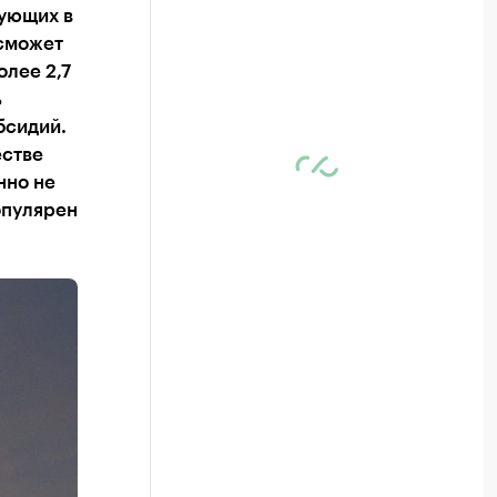
вующих в
сможет
олее 2,7
ь
бсидий.
естве
нно не
опулярен