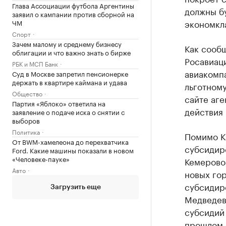
Глава Ассоциации футбола Аргентины
должны бу
заявил о кампании против сборной на
экономкл
ЧМ
Спорт
Зачем малому и среднему бизнесу
Как сооб
облигации и что важно знать о бирже
Росавиаци
РБК и МСП Банк
авиакомпа
Суд в Москве запретил пенсионерке
держать в квартире каймана и удава
льготному
Общество
сайте аге
Партия «Яблоко» ответила на
действия 
заявление о подаче иска о снятии с
выборов
Политика
Помимо К
От BWM-хамелеона до перехватчика
субсидиро
Ford. Какие машины показали в новом
«Человеке-пауке»
Кемерово,
Авто
новых го
субсидиро
Загрузить еще
Медведев
субсидий 
прошлом 