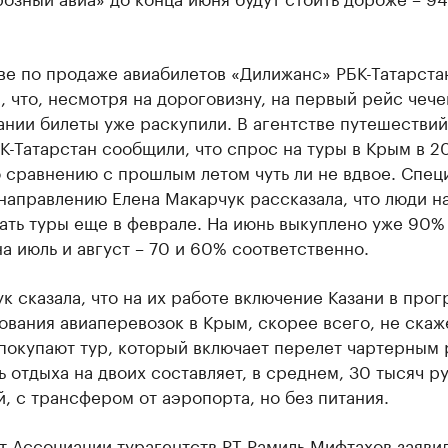
ве по продаже авиабилетов «Дилижанс» РБК-Татарста
 что, несмотря на дороговизну, на первый рейс чеч
ании билеты уже раскупили. В агентстве путешестви
К-Татарстан сообщили, что спрос на туры в Крым в 2
 сравнению с прошлым летом чуть ли не вдвое. Спец
направлению Елена Макарчук рассказала, что люди н
ать туры еще в феврале. На июнь выкуплено уже 90%
на июль и август – 70 и 60% соответственно.
к сказала, что на их работе включение Казани в про
вания авиаперевозок в Крым, скорее всего, не скаже
покупают тур, который включает перелет чартерным 
 отдыха на двоих составляет, в среднем, 30 тысяч р
й, с трансфером от аэропорта, но без питания.
 Ассоциации турагентств РТ Рамиль Мифтахов заявил