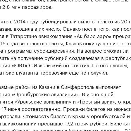
 2,8 млн пассажиров.
что в 2014 году субсидировали вылеты только из 20 
азань входила в их число. Однако после того, как пос
я в Татарстане авиакомпания «Ак барс аэро» прекра
15 года выполнять полеты, Казань покинула список г
ов программы субсидирования. На вопрос сможет ли
ать на получение субсидий создаваемая в республи
ния «ЮВТ» С.Извольский не ответил. По его словам,
т эксплуатанта перевозчик еще не получил.
рямые рейсы из Казани в Симферополь выполняет
ания «Оренбургские авиалинии». В июне к ней
нятся «Уральские авиалинии» и «Грозный авиа», отк
 17 июня соответственно. Продажи билетов на июньс
ртовали. Стоимость билета в Крым у оренбургской и
 авиакомпаний превышает 7,2 тысяч рублей. Билеты 
озный авиа» до конца июня будут стоить дороже – 9