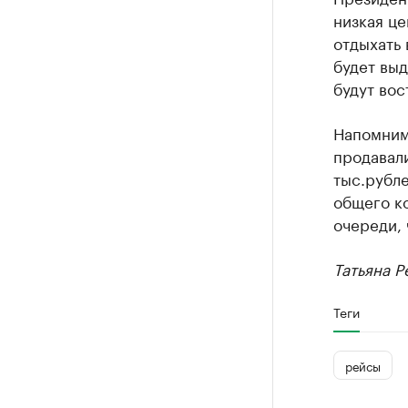
низкая це
отдыхать 
будет выд
будут вос
Напомним,
продавали
тыс.рубле
общего ко
очереди, 
Татьяна Р
Теги
рейсы