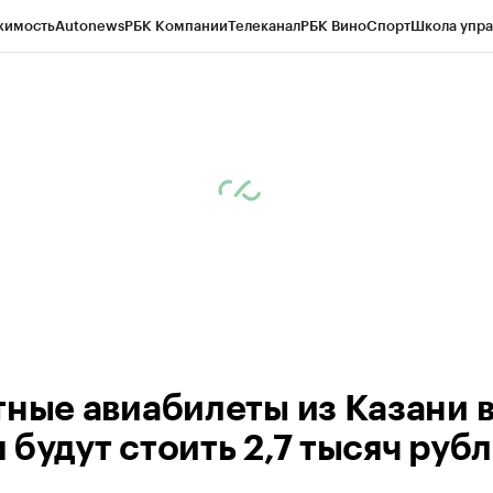
жимость
Autonews
РБК Компании
Телеканал
РБК Вино
Спорт
Школа упра
ипто
РБК Бизнес-среда
Дискуссионный клуб
Исследования
Кредитные 
рагентов
Политика
Экономика
Бизнес
Технологии и медиа
Финансы
Рын
тные авиабилеты из Казани 
 будут стоить 2,7 тысяч руб