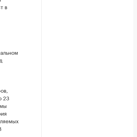
т в
иальном
д
ов,
о 23
ммы
рия
вляемых
В