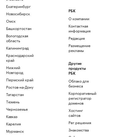
Екатеринбург
РБК
Новосибирск
О компании
Омск
Контактная
Башкортостан
информация
Вологодская
Редакция
область
Размещение
Калининград
рекламы
Краснодарский
край
Другие
Нижний
продукты
Новгород
РБК
Пермский край
Облако для
бизнеса
Ростов-на-Дону
Корпоративный
Татарстан
регистратор
Тюмень
доменов
Черноземье
Хостинг
сайтов
Кавказ
Рег.решения
Карелия
Знакомства
Мурманск
Сайт