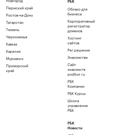
Новгород
РБК
Пермский край
Облако для
бизнеса
Ростов-на-Дону
Корпоративный
Татарстан
регистратор
Тюмень
доменов
Черноземье
Хостинг
сайтов
Кавказ
Рег.решения
Карелия
Знакомства
Мурманск
Сайт
Приморский
знакомств
край
podbor.ru
РБК
Компании
РБК Курсы
Школа
управления
РБК
РБК
Новости