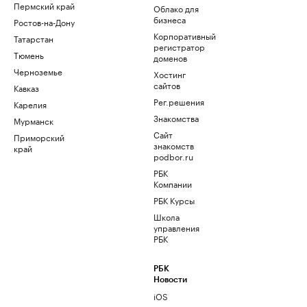
Пермский край
Облако для
бизнеса
Ростов-на-Дону
Корпоративный
Татарстан
регистратор
Тюмень
доменов
Черноземье
Хостинг
сайтов
Кавказ
Рег.решения
Карелия
Знакомства
Мурманск
Сайт
Приморский
знакомств
край
podbor.ru
РБК
Компании
РБК Курсы
Школа
управления
РБК
РБК
Новости
iOS