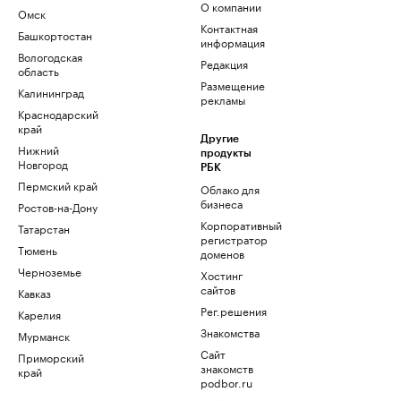
О компании
Омск
Контактная
Башкортостан
информация
Вологодская
Редакция
область
Размещение
Калининград
рекламы
Краснодарский
край
Другие
Нижний
продукты
Новгород
РБК
Пермский край
Облако для
бизнеса
Ростов-на-Дону
Корпоративный
Татарстан
регистратор
Тюмень
доменов
Черноземье
Хостинг
сайтов
Кавказ
Рег.решения
Карелия
Знакомства
Мурманск
Сайт
Приморский
знакомств
край
podbor.ru