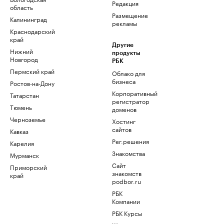
Редакция
область
Размещение
Калининград
рекламы
Краснодарский
край
Другие
Нижний
продукты
Новгород
РБК
Пермский край
Облако для
бизнеса
Ростов-на-Дону
Корпоративный
Татарстан
регистратор
Тюмень
доменов
Черноземье
Хостинг
сайтов
Кавказ
Рег.решения
Карелия
Знакомства
Мурманск
Сайт
Приморский
знакомств
край
podbor.ru
РБК
Компании
РБК Курсы