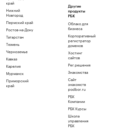
край
Другие
Нижний
продукты
Новгород
РБК
Пермский край
Облако для
бизнеса
Ростов-на-Дону
Корпоративный
Татарстан
регистратор
Тюмень
доменов
Черноземье
Хостинг
сайтов
Кавказ
Рег.решения
Карелия
Знакомства
Мурманск
Сайт
Приморский
знакомств
край
podbor.ru
РБК
Компании
РБК Курсы
Школа
управления
РБК