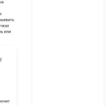
на
з
выявить
ечках
ь или
2
лючит