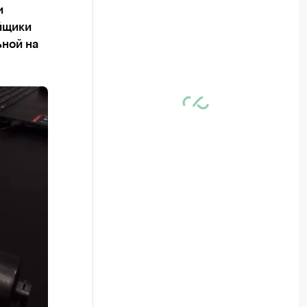
и
йщики
ьной на