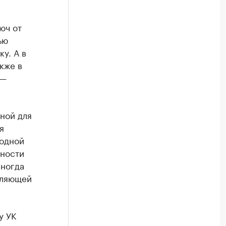
юч от
ью
у. А в
кже в
 —
ной для
я
ходной
нности
иногда
вляющей
у УК