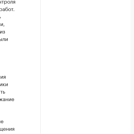
нтроля
работ.
ь
и,
из
ыли
ния
ики
ть
ржание
ие
ащения