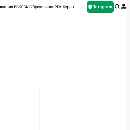
Татарстан
вления РБК
РБК Образование
РБК Курсы
рейтинги
Франшизы
Газета
ок наличной валюты