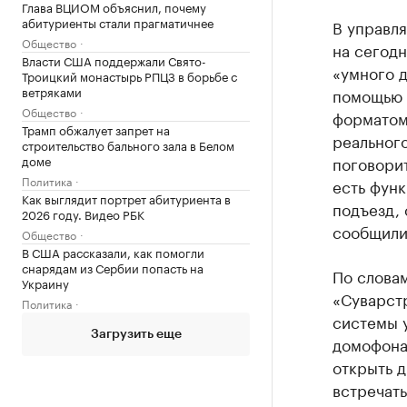
Глава ВЦИОМ объяснил, почему
абитуриенты стали прагматичнее
В управл
Общество
на сегодн
Власти США поддержали Свято-
«умного д
Троицкий монастырь РПЦЗ в борьбе с
ветряками
помощью 
Общество
форматом
Трамп обжалует запрет на
реальног
строительство бального зала в Белом
доме
поговорит
Политика
есть функ
Как выглядит портрет абитуриента в
подъезд, 
2026 году. Видео РБК
сообщили
Общество
В США рассказали, как помогли
снарядам из Сербии попасть на
По слова
Украину
«Суварст
Политика
системы у
Загрузить еще
домофона»
открыть д
встречать