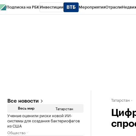
Подписка на РБК
Инвестиции
Мероприятия
Отрасли
Недви
РБК Life
Тренды
Визионеры
Национальные проекты
Город
Стиль
Кр
Спецпроекты СПб
Конференции СПб
Спецпроекты
Проверка конт
Татарстан
Все новости
Татарстан
Весь мир
Цифр
Ученые оценили риски новой ИИ-
системы для создания бактериофагов
спро
из США
Общество