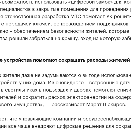
 возможность использовать «цифровой замок» для ко
специалистов в закрытые помещения для проведения 
ая отечественная разработка МТС помогает УК решит
 с передачей ключей, сопровождением подрядчиков, 
жно – обеспечением безопасности жителей, которые 
ва решили забраться на крышу, вход на которую заб
е устройства помогают сокращать расходы жителей
 жители даже не задумываются о выгоде использова
ройств у них дома. Из очевидного – встроенные датч
в светильниках в подъездах и дворах помогают снизи
жителей и сократить расход электроэнергии на соде
вого имущества», — рассказывает Марат Шакиров.
ает, что управляющие компании и ресурсоснабжающ
ции все чаще внедряют цифровые решения для сокр