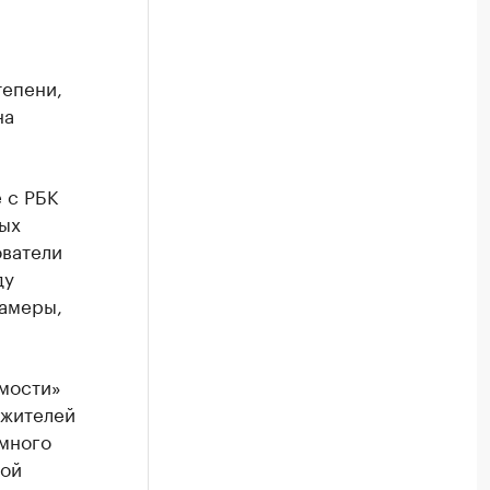
тепени,
на
 с РБК
ных
ователи
ду
камеры,
мости»
 жителей
много
вой