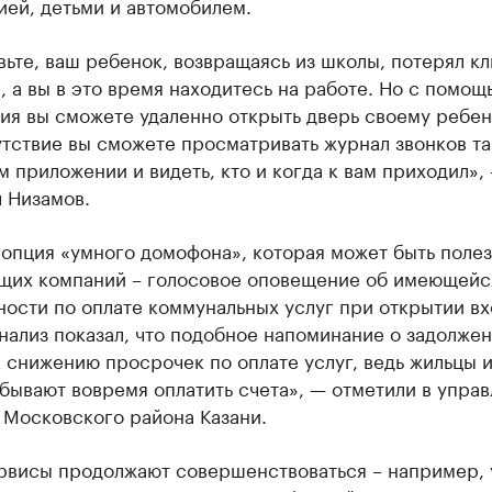
ей, детьми и автомобилем.
ьте, ваш ребенок, возвращаясь из школы, потерял кл
 а вы в это время находитесь на работе. Но с помощ
я вы сможете удаленно открыть дверь своему ребенк
тствие вы сможете просматривать журнал звонков та
 приложении и видеть, кто и когда к вам приходил»,
 Низамов.
опция «умного домофона», которая может быть полез
щих компаний – голосовое оповещение об имеющейс
ности по оплате коммунальных услуг при открытии в
нализ показал, что подобное напоминание о задолже
 снижению просрочек по оплате услуг, ведь жильцы 
бывают вовремя оплатить счета», — отметили в упра
 Московского района Казани.
рвисы продолжают совершенствоваться – например, 