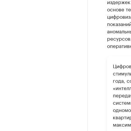
издержек 
основе те
цифровиз
показани
аномальны
ресурсов.
оперативн
Цифров
стимул
года, 
«интел
переда
систем
одномо
кварти
максим