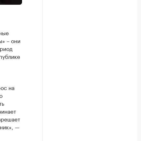
мные
ы» – они
ериод
публике
ос на
о
ть
чинает
азрешает
ник», —