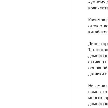
«умному 
количеств
Касимов р
отечеств
китайское
Директор
Татарстан
домофонов
активно п
основной
датчики и
Низамов 
помогают
многоква
домофона