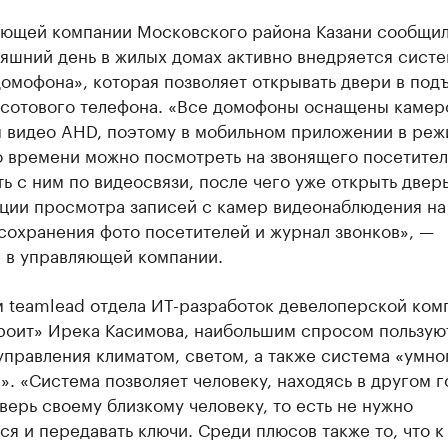
яющей компании Московского района Казани сообщил
яшний день в жилых домах активно внедряется сист
омофона», которая позволяет открывать двери в под
сотового телефона. «Все домофоны оснащены камер
 видео AHD, поэтому в мобильном приложении в ре
о времени можно посмотреть на звонящего посетител
ь с ним по видеосвязи, после чего уже открыть дверь
ции просмотра записей с камер видеонаблюдения на
сохранения фото посетителей и журнал звонков», —
 в управляющей компании.
м teamlead отдела ИТ-разработок девелоперской ком
роит» Ирека Касимова, наибольшим спросом пользую
правления климатом, светом, а также система «умно
. «Система позволяет человеку, находясь в другом г
верь своему близкому человеку, то есть не нужно
ся и передавать ключи. Среди плюсов также то, что к