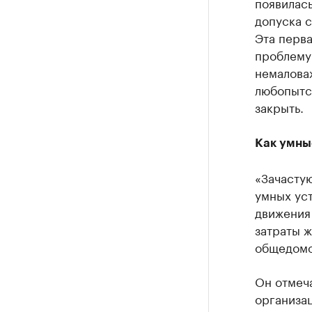
появилась
допуска 
Эта перв
проблему
немалова
любопытст
закрыть.
Как умны
«Зачастую
умных уст
движения 
затраты 
общедомо
Он отмеч
организа