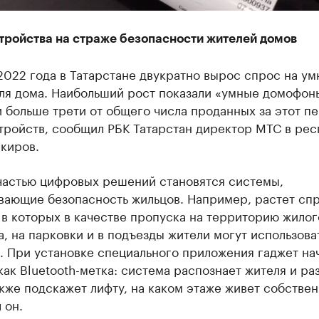
тройства на страже безопасности жителей домов
2022 года в Татарстане двукратно вырос спрос на у
ля дома. Наибольший рост показали «умные домофон
 больше трети от общего числа проданных за этот п
тройств, сообщил РБК Татарстан директор МТС в рес
киров.
частью цифровых решений становятся системы,
вающие безопасность жильцов. Например, растет спр
в которых в качестве пропуска на территорию жилог
, на парковки и в подъезды жители могут использова
. При установке специального приложения гаджет на
как Bluetooth-метка: система распознает жителя и р
акже подскажет лифту, на каком этаже живет собствен
 он.