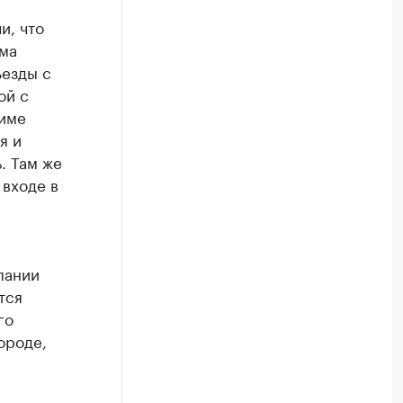
и, что
ема
ъезды с
ой с
жиме
я и
. Там же
 входе в
пании
тся
го
ороде,