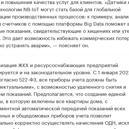
и повышения качества услуг для клиентов. «Датчики 
хнологии NB-IoT могут стать базой для глобальной
ации производственных процессов: к примеру, анали
й счетчиков с помощью платформы Big Data поможет 
е показания, свидетельствующие о хищениях или ут
 Это дает возможность избежать коммерческих потер
о устранять аварии», — поясняет он.
изация ЖКХ и ресурсоснабжающих предприятий
ируется и на законодательном уровне. С 1 января 202
согласно 522-ФЗ, все приборы учета должны быть
лектуальными», с возможностью удаленного снятия и
чи показаний. Предполагается, что создание единой
ы, в которую включены все квартиры дома, с
ментной автоматической передачей показаний всех
рных и общедомовых приборов учета позволит
ально корректно осуществлять начисления ОДН, иск