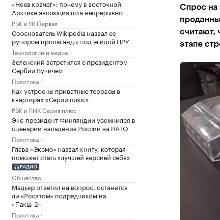
«Ноев ковчег»: почему в восточной
Спрос на 
Арктике эволюция шла непрерывно
проданны
РБК и УК Первая
Сооснователь Wikipedia назвал ее
считают, 
рупором пропаганды под эгидой ЦРУ
этапе стр
Технологии и медиа
Зеленский встретился с президентом
Сербии Вучичем
Политика
Как устроены приватные террасы в
квартирах «Серии плюс»
РБК и ПИК Серия плюс
Экс-президент Финляндии усомнился в
сценарии нападения России на НАТО
Политика
Глава «Эксмо» назвал книгу, которая
поможет стать «лучшей версией себя»
РАДИО
Общество
Мадьяр ответил на вопрос, останется
ли «Росатом» подрядчиком на
«Пакш-2»
Политика