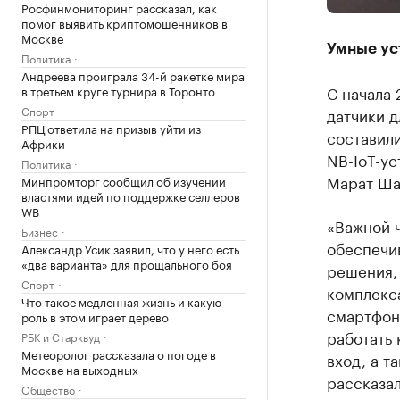
Росфинмониторинг рассказал, как
помог выявить криптомошенников в
Москве
Умные ус
Политика
Андреева проиграла 34-й ракетке мира
С начала 
в третьем круге турнира в Торонто
Спорт
датчики д
РПЦ ответила на призыв уйти из
составили
Африки
NB-IoT-ус
Политика
Марат Ша
Минпромторг сообщил об изучении
властями идей по поддержке селлеров
WB
«Важной 
Бизнес
обеспечи
Александр Усик заявил, что у него есть
«два варианта» для прощального боя
решения, 
Спорт
комплекса
Что такое медленная жизнь и какую
смартфон
роль в этом играет дерево
работать 
РБК и Старквуд
Метеоролог рассказала о погоде в
вход, а т
Москве на выходных
рассказал
Общество