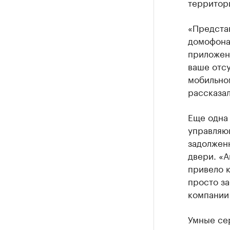
территори
«Представ
домофона,
приложени
ваше отсу
мобильном
рассказал
Еще одна 
управляю
задолжен
двери. «А
привело к
просто за
компании
Умные се