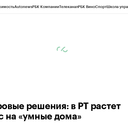
жимость
Autonews
РБК Компании
Телеканал
РБК Вино
Спорт
Школа упра
ипто
РБК Бизнес-среда
Дискуссионный клуб
Исследования
Кредитные 
рагентов
Политика
Экономика
Бизнес
Технологии и медиа
Финансы
Рын
овые решения: в РТ растет
с на «умные дома»