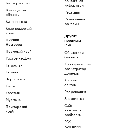
Контактная
Башкортостан
информация
Вологодская
Редакция
область
Размещение
Калининград
рекламы
Краснодарский
край
Другие
Нижний
продукты
Новгород
РБК
Пермский край
Облако для
бизнеса
Ростов-на-Дону
Корпоративный
Татарстан
регистратор
Тюмень
доменов
Черноземье
Хостинг
сайтов
Кавказ
Рег.решения
Карелия
Знакомства
Мурманск
Сайт
Приморский
знакомств
край
podbor.ru
РБК
Компании