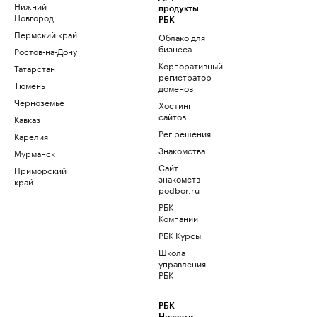
Нижний
продукты
Новгород
РБК
Пермский край
Облако для
бизнеса
Ростов-на-Дону
Корпоративный
Татарстан
регистратор
Тюмень
доменов
Черноземье
Хостинг
сайтов
Кавказ
Рег.решения
Карелия
Знакомства
Мурманск
Сайт
Приморский
знакомств
край
podbor.ru
РБК
Компании
РБК Курсы
Школа
управления
РБК
РБК