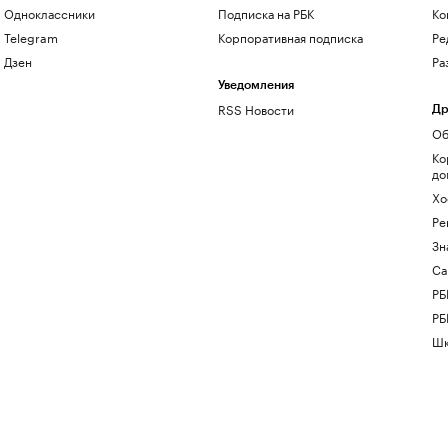
Одноклассники
Подписка на РБК
Ко
Telegram
Корпоративная подписка
Ре
Дзен
Ра
Уведомления
RSS Новости
Др
Об
Ко
до
Хо
Ре
Зн
Са
РБ
РБ
Шк