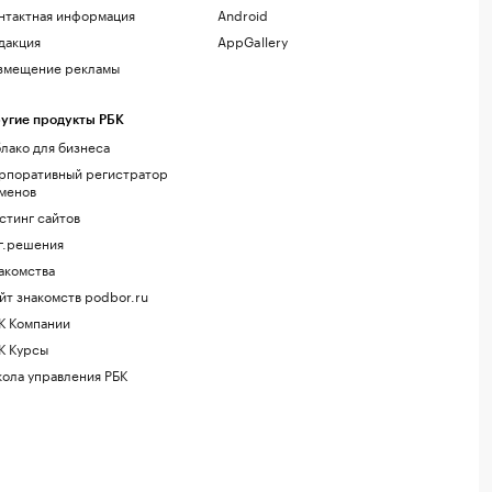
нтактная информация
Android
дакция
AppGallery
змещение рекламы
угие продукты РБК
лако для бизнеса
рпоративный регистратор
менов
стинг сайтов
г.решения
акомства
йт знакомств podbor.ru
К Компании
К Курсы
ола управления РБК