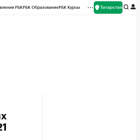
Татарстан
вления РБК
РБК Образование
РБК Курсы
рейтинги
Франшизы
Газета
ок наличной валюты
ых
21