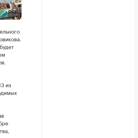
ельного
овикова.
будет
ем
ов.
3 из
одимых
ав
бре
тва,