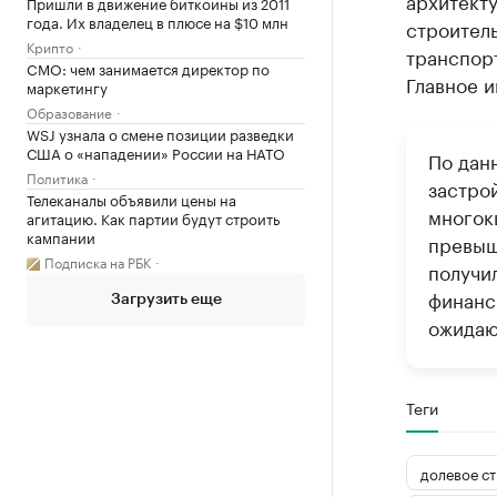
архитект
Пришли в движение биткоины из 2011
года. Их владелец в плюсе на $10 млн
строитель
Крипто
транспор
CMO: чем занимается директор по
Главное 
маркетингу
Образование
WSJ узнала о смене позиции разведки
США о «нападении» России на НАТО
По дан
Политика
застро
Телеканалы объявили цены на
многок
агитацию. Как партии будут строить
кампании
превыш
Подписка на РБК
получи
финанс
Загрузить еще
ожидаю
Теги
долевое с