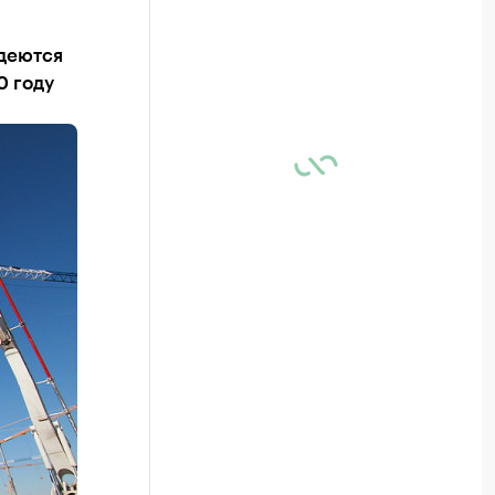
адеются
0 году