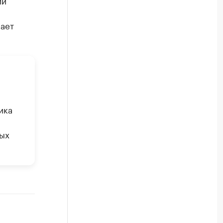
ии
ает
ика
рых