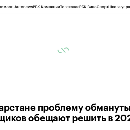
жимость
Autonews
РБК Компании
Телеканал
РБК Вино
Спорт
Школа упра
ипто
РБК Бизнес-среда
Дискуссионный клуб
Исследования
Кредитные 
рагентов
Политика
Экономика
Бизнес
Технологии и медиа
Финансы
Рын
тарстане проблему обманут
щиков обещают решить в 20