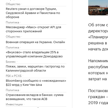
Общество
Reuters узнал о договоре Турции,
Саудовской Аравии и Пакистана по
обороне
Политика
Об этом 
Мессенджер «Макс» откроет API для
директор
сторонних приложений
«Планируе
Общество
Военная операция на Украине. Онлайн
решена в 
Политика
начать до
«Внуково» стало владельцем 25% в
управляющей компании Домодедово
Напомним
Бизнес
республик
Пляжи, замки, марципан: гастрогид по
Калининградской области
которых 
РБК и РСХБ
затрат на
Bloomberg сообщило о «неожиданных»
$22 млрд у Ким Чен Ына
Постанов
Политика
Страхование вкладов в банках: сумма
граждан –
возмещения, что такое АСВ
2019 года
Инвестиции