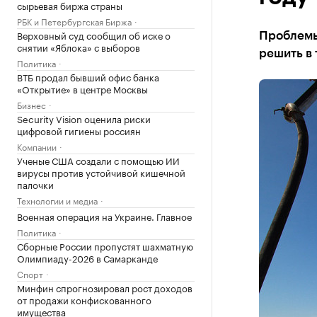
сырьевая биржа страны
РБК и Петербургская Биржа
Верховный суд сообщил об иске о
Проблемы
снятии «Яблока» с выборов
решить в 
Политика
ВТБ продал бывший офис банка
«Открытие» в центре Москвы
Бизнес
Security Vision оценила риски
цифровой гигиены россиян
Компании
Ученые США создали с помощью ИИ
вирусы против устойчивой кишечной
палочки
Технологии и медиа
Военная операция на Украине. Главное
Политика
Сборные России пропустят шахматную
Олимпиаду-2026 в Самарканде
Спорт
Минфин спрогнозировал рост доходов
от продажи конфискованного
имущества