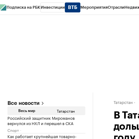
Подписка на РБК
Инвестиции
Мероприятия
Отрасли
Недви
РБК Life
Тренды
Визионеры
Национальные проекты
Город
Стиль
Кр
Спецпроекты СПб
Конференции СПб
Спецпроекты
Проверка конт
Татарстан
Все новости
Татарстан
Весь мир
В Та
Российский защитник Мироманов
вернулся из НХЛ и перешел в СКА
доль
Спорт
Как работает крупнейшая товарно-
году