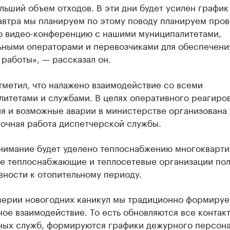
льший объем отходов. В эти дни будет усилен график
автра мы планируем по этому поводу планируем пров
ю видео-конференцию с нашими муниципалитетами,
ьными операторами и перевозчиками для обеспечени
работы», — рассказал он.
тметил, что налажено взаимодействие со всеми
итетами и службами. В целях оперативного реагиро
я и возможные аварии в министерстве организована
точная работа диспетчерской службы.
нимание будет уделено теплоснабжению многокварт
се теплоснабжающие и теплосетевые организации по
вности к отопительному периоду.
верии новогодних каникул мы традиционно формиру
ое взаимодействие. То есть обновляются все контак
ных служб, формируются графики дежурного персона