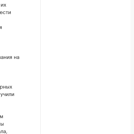
 их
ести
я
вания на
ирных
лучили
ем
ты
ла,