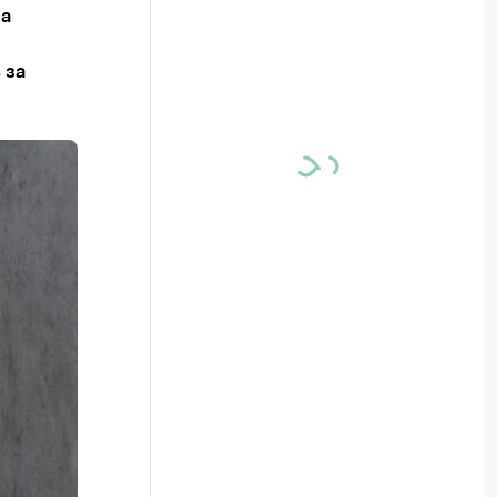
на
 за