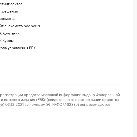
стинг сайтов
г.решения
акомства
йт знакомств podbor.ru
К Компании
К Курсы
ола управления РБК
регистрации средства массовой информации выдано Федеральной
и сетевого издания «РБК» (свидетельство о регистрации средства
ор) 03.12.2021 за номером ЭЛ №ФС77-82385) сопровождаются