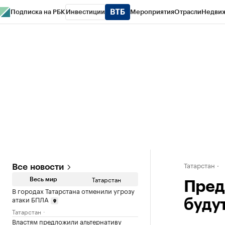
Подписка на РБК
Инвестиции
Мероприятия
Отрасли
Недви
РБК Life
Тренды
Визионеры
Национальные проекты
Город
Стиль
Кр
Спецпроекты СПб
Конференции СПб
Спецпроекты
Проверка конт
Татарстан
Все новости
Татарстан
Весь мир
Пред
В городах Татарстана отменили угрозу
атаки БПЛА
буду
Татарстан
Властям предложили альтернативу