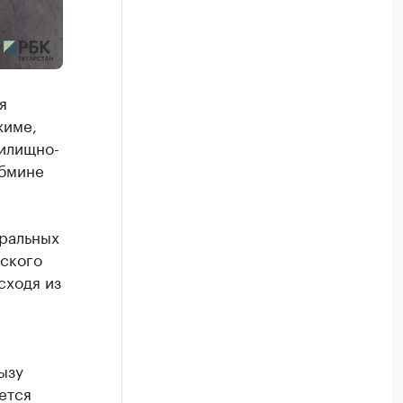
я
жиме,
жилищно-
абмине
тральных
дского
сходя из
ызу
ется