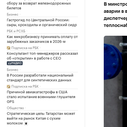
сбору за возврат железнодорожных
В минстро
билетов
аварии в 
Бизнес
диспетчер
Гастрогид по Центральной России:
сыры, крокодилы и органический сидр
теплосна
РБК и РСХБ
Как микробизнесу принимать оплату от
зарубежных заказчиков в 2026-м
Подписка на РБК
Консультант топ-менеджеров рассказал
об «открытии» в работе с CEO
РАДИО
Бизнес
В России разработали национальный
стандарт для синтетических данных
Подписка на РБК
Причиной авиакатастрофы в США
стало испытание военными глушителя
GPS
Общество
Стратегическая цель: Татарстан может
выйти на рынок Китая с сухим
молоком