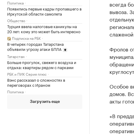
Политика
всегда бо
Появились первые кадры пропавшего в
вывоза. З
Иркутской области самолета
отдельну
Общество
регионал
Турция ввела налоговые каникулы на
20 лет: кому это может быть интересно
слаженой 
Подписка на РБК
В четырех городах Татарстана
Фролов о
объявили угрозу атаки БПЛА
муниципал
Татарстан
Больше прогулок, свежего воздуха и
обращени
отдыха: квартиры рядом с парками
круглосу
РБК и ПИК Серия плюс
Вэнс рассказал о сложностях в
переговорах с Ираном
Особое в
Политика
домов. В
акты гото
Загрузить еще
«В предд
оперативн
оператив