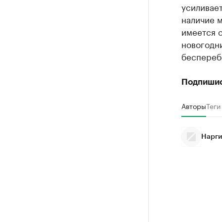
усиливае
наличие м
имеется с
новогодн
беспереб
Подпиши
Авторы
Теги
Нарги