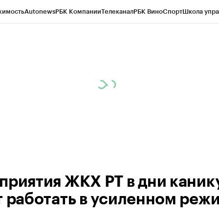
жимость
Autonews
РБК Компании
Телеканал
РБК Вино
Спорт
Школа упра
ипто
РБК Бизнес-среда
Дискуссионный клуб
Исследования
Кредитные 
рагентов
Политика
Экономика
Бизнес
Технологии и медиа
Финансы
Рын
приятия ЖКХ РТ в дни каник
т работать в усиленном реж