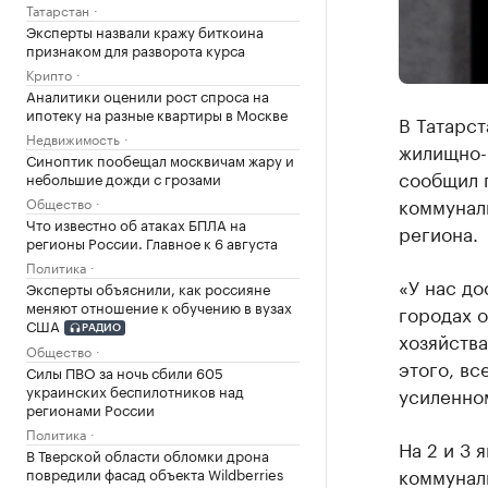
Татарстан
Эксперты назвали кражу биткоина
признаком для разворота курса
Крипто
Аналитики оценили рост спроса на
ипотеку на разные квартиры в Москве
В Татарст
Недвижимость
жилищно-
Синоптик пообещал москвичам жару и
сообщил 
небольшие дожди с грозами
коммунал
Общество
Что известно об атаках БПЛА на
региона.
регионы России. Главное к 6 августа
Политика
«У нас до
Эксперты объяснили, как россияне
меняют отношение к обучению в вузах
городах о
США
РАДИО
хозяйства
Общество
этого, вс
Силы ПВО за ночь сбили 605
украинских беспилотников над
усиленном
регионами России
Политика
На 2 и 3 
В Тверской области обломки дрона
коммуналь
повредили фасад объекта Wildberries