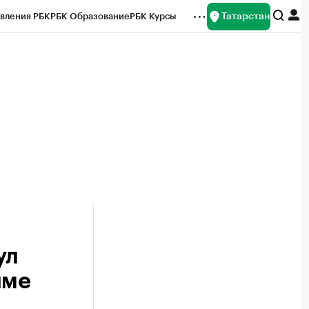
Татарстан
вления РБК
РБК Образование
РБК Курсы
рейтинги
Франшизы
Газета
ок наличной валюты
ул
име