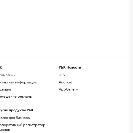
К
РБК Новости
компании
iOS
нтактная информация
Android
дакция
AppGallery
змещение рекламы
угие продукты РБК
лако для бизнеса
рпоративный регистратор
менов