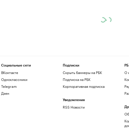
Социальные сети
Подписки
РБ
ВКонтакте
Скрыть баннеры на РБК
О 
Одноклассники
Подписка на РБК
Ко
Telegram
Корпоративная подписка
Ре
Дзен
Ра
Уведомления
RSS Новости
Др
Об
Ко
до