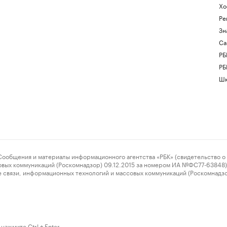
Хо
Ре
Зн
Са
РБ
РБ
Шк
ения и материалы информационного агентства «РБК» (свидетельство о 
овых коммуникаций (Роскомнадзор) 09.12.2015 за номером ИА №ФС77-63848) 
 связи, информационных технологий и массовых коммуникаций (Роскомнадз
нажмите Ctrl + Enter