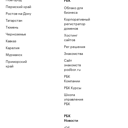
РБК
Пермский край
Облако для
бизнеса
Ростов-на-Дону
Корпоративный
Татарстан
регистратор
Тюмень
доменов
Черноземье
Хостинг
сайтов
Кавказ
Рег.решения
Карелия
Знакомства
Мурманск
Сайт
Приморский
знакомств
край
podbor.ru
РБК
Компании
РБК Курсы
Школа
управления
РБК
РБК
Новости
iOS