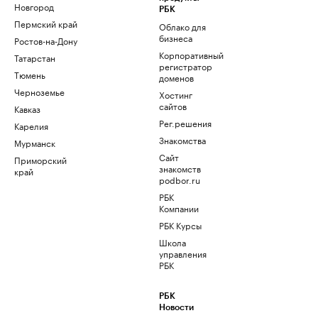
Новгород
РБК
Пермский край
Облако для
бизнеса
Ростов-на-Дону
Корпоративный
Татарстан
регистратор
Тюмень
доменов
Черноземье
Хостинг
сайтов
Кавказ
Рег.решения
Карелия
Знакомства
Мурманск
Сайт
Приморский
знакомств
край
podbor.ru
РБК
Компании
РБК Курсы
Школа
управления
РБК
РБК
Новости