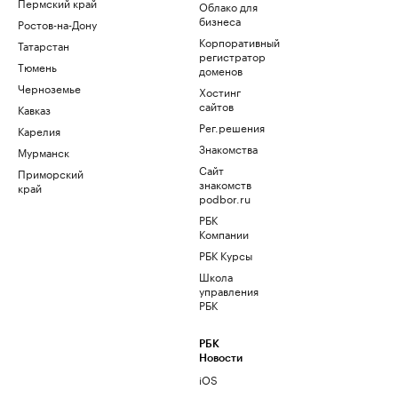
Пермский край
Облако для
бизнеса
Ростов-на-Дону
Корпоративный
Татарстан
регистратор
Тюмень
доменов
Черноземье
Хостинг
сайтов
Кавказ
Рег.решения
Карелия
Знакомства
Мурманск
Сайт
Приморский
знакомств
край
podbor.ru
РБК
Компании
РБК Курсы
Школа
управления
РБК
РБК
Новости
iOS