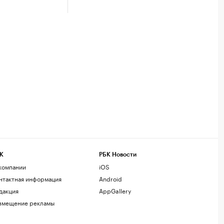
К
РБК Новости
компании
iOS
нтактная информация
Android
дакция
AppGallery
змещение рекламы