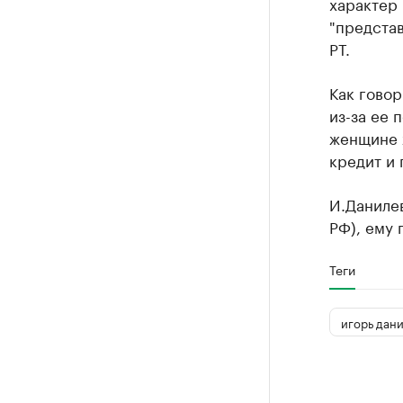
характер 
"представ
РТ.
Как говор
из-за ее 
женщине ж
кредит и 
И.Данилев
РФ), ему 
Теги
игорь дан