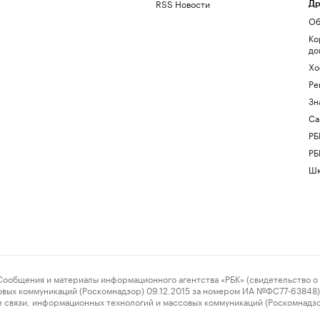
RSS Новости
Др
Об
Ко
до
Хо
Ре
Зн
Са
РБ
РБ
Шк
ения и материалы информационного агентства «РБК» (свидетельство о 
овых коммуникаций (Роскомнадзор) 09.12.2015 за номером ИА №ФС77-63848) 
 связи, информационных технологий и массовых коммуникаций (Роскомнадз