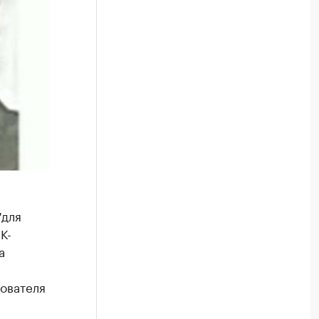
"для
К-
а
ователя