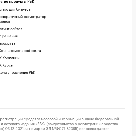
угие продукты РБК
лако для бизнеса
рпоративный регистратор
менов
стинг сайтов
г.решения
акомства
йт знакомств podbor.ru
К Компании
К Курсы
ола управления РБК
регистрации средства массовой информации выдано Федеральной
и сетевого издания «РБК» (свидетельство о регистрации средства
ор) 03.12.2021 за номером ЭЛ №ФС77-82385) сопровождаются