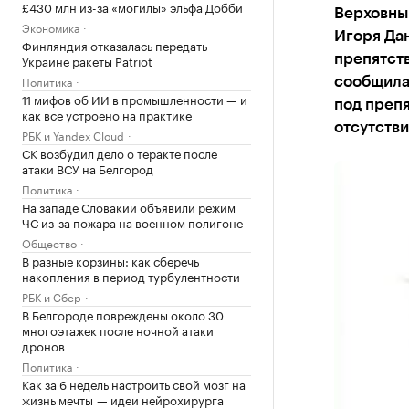
£430 млн из-за «могилы» эльфа Добби
Верховный
Экономика
Игоря Дан
Финляндия отказалась передать
Украине ракеты Patriot
препятств
Политика
сообщила 
11 мифов об ИИ в промышленности — и
под препя
как все устроено на практике
отсутстви
РБК и Yandex Cloud
СК возбудил дело о теракте после
атаки ВСУ на Белгород
Политика
На западе Словакии объявили режим
ЧС из-за пожара на военном полигоне
Общество
В разные корзины: как сберечь
накопления в период турбулентности
РБК и Сбер
В Белгороде повреждены около 30
многоэтажек после ночной атаки
дронов
Политика
Как за 6 недель настроить свой мозг на
жизнь мечты — идеи нейрохирурга