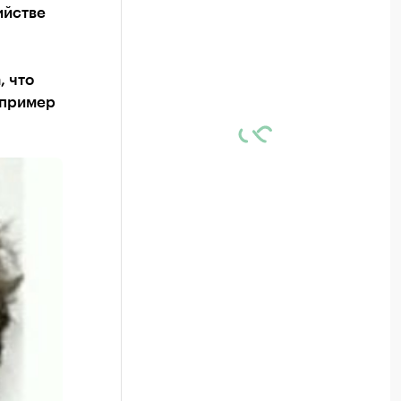
ийстве
, что
апример