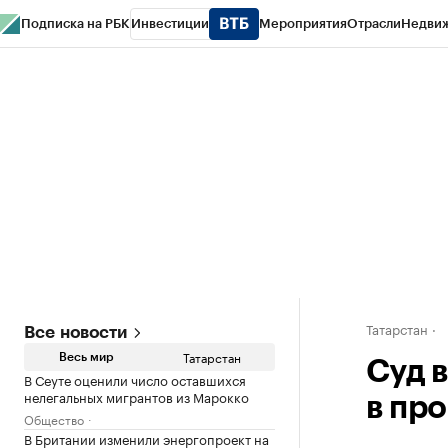
Подписка на РБК
Инвестиции
Мероприятия
Отрасли
Недви
РБК Life
Тренды
Визионеры
Национальные проекты
Город
Стиль
Кр
Спецпроекты СПб
Конференции СПб
Спецпроекты
Проверка конт
Татарстан
Все новости
Татарстан
Весь мир
Суд 
В Сеуте оценили число оставшихся
нелегальных мигрантов из Марокко
в пр
Общество
В Британии изменили энергопроект на