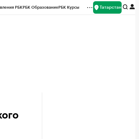
Татарстан
вления РБК
РБК Образование
РБК Курсы
рейтинги
Франшизы
Газета
ок наличной валюты
кого