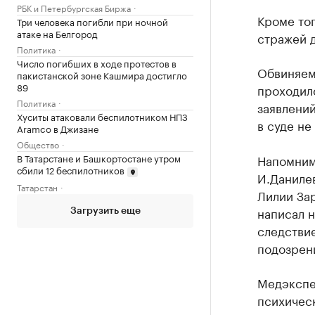
РБК и Петербургская Биржа
Кроме тог
Три человека погибли при ночной
атаке на Белгород
стражей д
Политика
Число погибших в ходе протестов в
Обвиняем
пакистанской зоне Кашмира достигло
89
проходило
Политика
заявлений
Хуситы атаковали беспилотником НПЗ
в суде не
Aramco в Джизане
Общество
В Татарстане и Башкортостане утром
Напомним,
сбили 12 беспилотников
И.Даниле
Татарстан
Лилии Зар
написал н
Загрузить еще
следствие
подозрен
Медэкспе
психическ