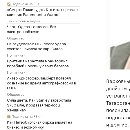
Подписка на РБК
«Смерть Голливуда». Кто и как срывает
слияние Paramount и Warner
Технологии и медиа
Часть Одессы осталась без
электроснабжения
Общество
На саудовском НПЗ после удара
хуситов начался пожар. Видео
Политика
Британия нарастила мониторинг
кораблей России у своих берегов
Политика
Актер Кристофер Ламберт потерял
Верховный
сознание во время автограф-сессии в
двойном 
США
Общество
устранени
Сила цвета. Как Stanley заработала
Татарстан
$750 млн, продавая термосы
пояснила,
женщинам
недостат
Подписка на РБК
Как Петербургская биржа влияет на
и другие.
бизнес и экономику