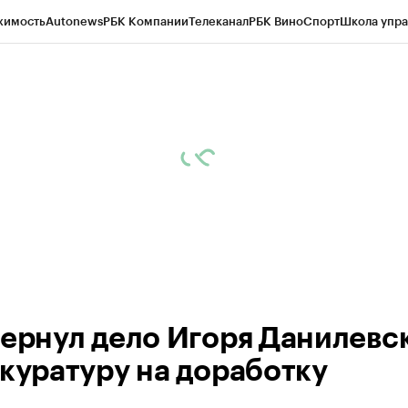
жимость
Autonews
РБК Компании
Телеканал
РБК Вино
Спорт
Школа упра
ипто
РБК Бизнес-среда
Дискуссионный клуб
Исследования
Кредитные 
рагентов
Политика
Экономика
Бизнес
Технологии и медиа
Финансы
Рын
вернул дело Игоря Данилевс
окуратуру на доработку