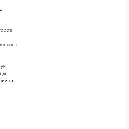
д
торое
евского
аук
ицы
Убийца