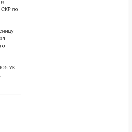
 и
 СКР по
рсницу
ал
го
105 УК
.