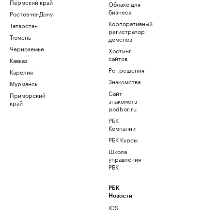
Пермский край
Облако для
бизнеса
Ростов-на-Дону
Корпоративный
Татарстан
регистратор
Тюмень
доменов
Черноземье
Хостинг
сайтов
Кавказ
Рег.решения
Карелия
Знакомства
Мурманск
Сайт
Приморский
знакомств
край
podbor.ru
РБК
Компании
РБК Курсы
Школа
управления
РБК
РБК
Новости
iOS