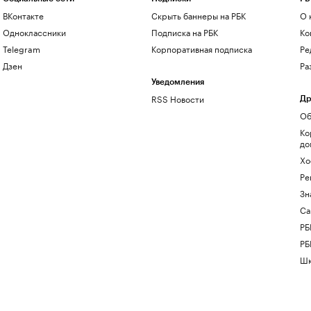
ВКонтакте
Скрыть баннеры на РБК
О 
Одноклассники
Подписка на РБК
Ко
Telegram
Корпоративная подписка
Ре
Дзен
Ра
Уведомления
RSS Новости
Др
Об
Ко
до
Хо
Ре
Зн
Са
РБ
РБ
Шк