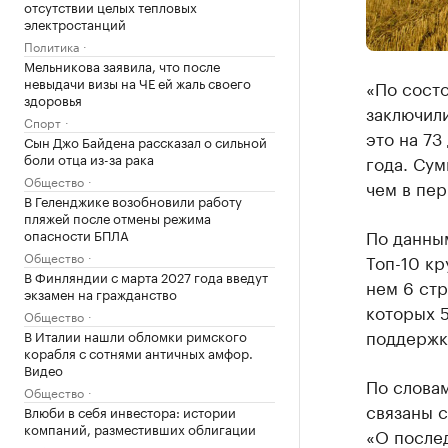
отсутствии целых тепловых
электростанций
Политика
Мельникова заявила, что после
невыдачи визы на ЧЕ ей жаль своего
«По состо
здоровья
заключили
Спорт
это на 73
Сын Джо Байдена рассказал о сильной
боли отца из-за рака
года. Сум
Общество
чем в пер
В Геленджике возобновили работу
пляжей после отмены режима
По данным
опасности БПЛА
Общество
Топ-10 кр
В Финляндии с марта 2027 года введут
нем 6 стр
экзамен на гражданство
которых 5
Общество
поддержк
В Италии нашли обломки римского
корабля с сотнями античных амфор.
Видео
По слова
Общество
связаны 
Влюби в себя инвестора: истории
компаний, разместивших облигации
«О после