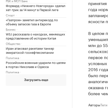
РБК и МСП Банк
принятия 
Форвард «Нижнего Новгорода» сделал
года норм
хет-трик за 14 минут в Первой лиге
запланир
Спорт
«Газпром» заметил антирекорд по
ясности п
объему запасов газа в Европе
Бизнес
В целом 
WSJ рассказала о находках, меняющих
представление об истории Китая
уменьшила
Общество
млн до 55
Иран атаковал ракетами танкер
сельскохо
эмиратской госнефтекомпании
первое по
Политика
Российские военные ударили по целям
условных 
в портах Николаев и Одесса
2016 года
Политика
было пере
аналогич
Загрузить еще
оказана г
более чем
Авторы
Теги