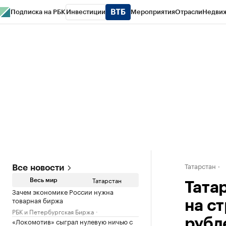
Подписка на РБК
Инвестиции
Мероприятия
Отрасли
Недви
РБК Life
Тренды
Визионеры
Национальные проекты
Город
Стиль
Кр
Спецпроекты СПб
Конференции СПб
Спецпроекты
Проверка конт
Татарстан
Все новости
Татарстан
Весь мир
Тата
Зачем экономике России нужна
товарная биржа
на с
РБК и Петербургская Биржа
«Локомотив» сыграл нулевую ничью с
рубл