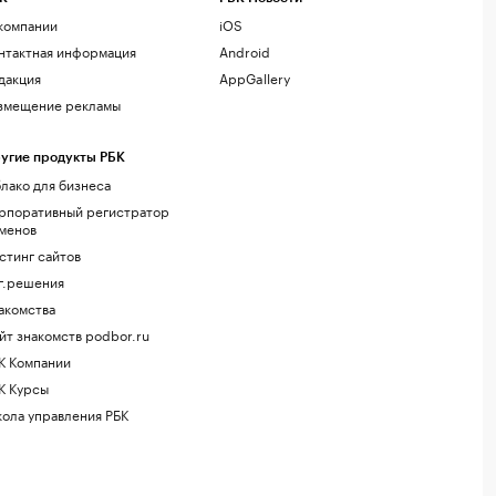
компании
iOS
нтактная информация
Android
дакция
AppGallery
змещение рекламы
угие продукты РБК
лако для бизнеса
рпоративный регистратор
менов
стинг сайтов
г.решения
акомства
йт знакомств podbor.ru
К Компании
К Курсы
ола управления РБК