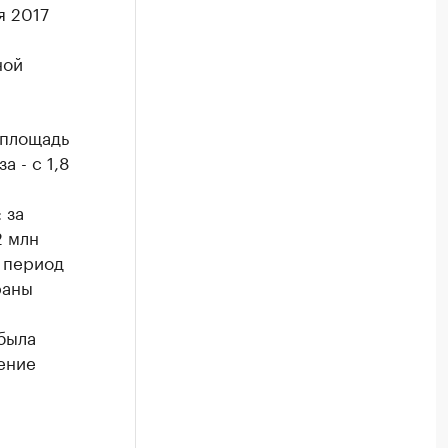
я 2017
ной
 площадь
 - с 1,8
 за
2 млн
й период
раны
была
дение