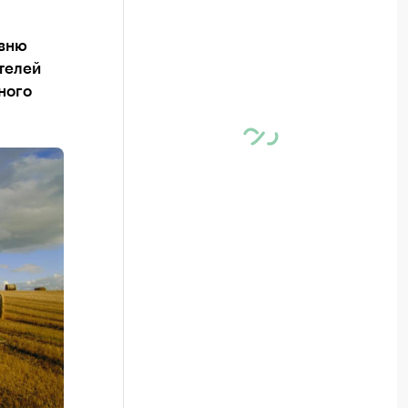
овню
телей
ного