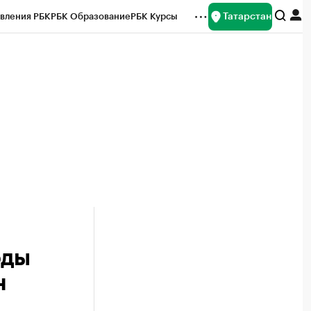
Татарстан
вления РБК
РБК Образование
РБК Курсы
рейтинги
Франшизы
Газета
ок наличной валюты
оды
н