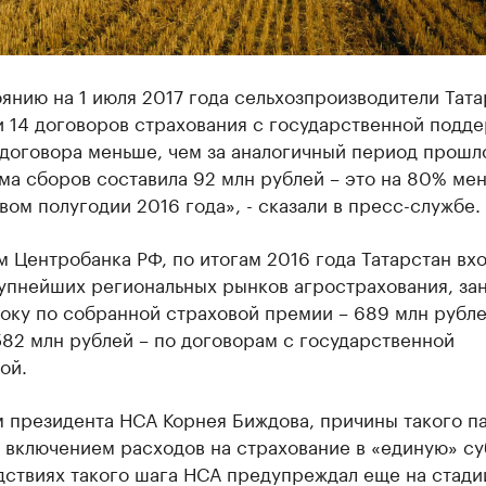
янию на 1 июля 2017 года сельхозпроизводители Тата
 14 договоров страхования с государственной подде
 договора меньше, чем за аналогичный период прошл
ма сборов составила 92 млн рублей – это на 80% ме
вом полугодии 2016 года», - сказали в пресс-службе.
 Центробанка РФ, по итогам 2016 года Татарстан вхо
упнейших региональных рынков агрострахования, за
оку по собранной страховой премии – 689 млн рубле
82 млн рублей – по договорам с государственной
ой.
м президента НСА Корнея Биждова, причины такого п
с включением расходов на страхование в «единую» с
дствиях такого шага НСА предупреждал еще на стади