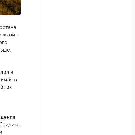
рстана
ржкой –
ого
ньше,
дил в
нимая в
й, из
адения
убсидию.
и