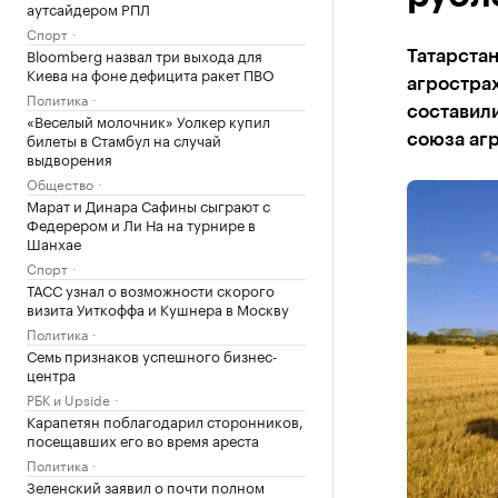
аутсайдером РПЛ
Спорт
Bloomberg назвал три выхода для
Татарстан
Киева на фоне дефицита ракет ПВО
агростра
Политика
составили
«Веселый молочник» Уолкер купил
билеты в Стамбул на случай
союза аг
выдворения
Общество
Марат и Динара Сафины сыграют с
Федерером и Ли На на турнире в
Шанхае
Спорт
ТАСС узнал о возможности скорого
визита Уиткоффа и Кушнера в Москву
Политика
Семь признаков успешного бизнес-
центра
РБК и Upside
Карапетян поблагодарил сторонников,
посещавших его во время ареста
Политика
Зеленский заявил о почти полном