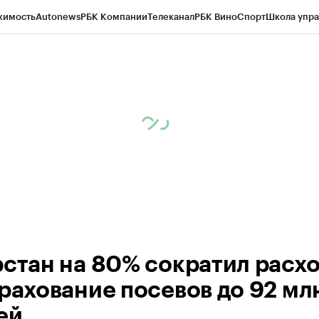
жимость
Autonews
РБК Компании
Телеканал
РБК Вино
Спорт
Школа упра
ипто
РБК Бизнес-среда
Дискуссионный клуб
Исследования
Кредитные 
рагентов
Политика
Экономика
Бизнес
Технологии и медиа
Финансы
Рын
рстан на 80% сократил расх
трахование посевов до 92 мл
ей