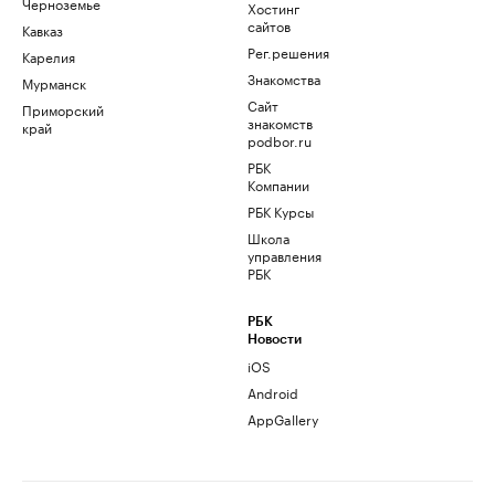
Черноземье
Хостинг
сайтов
Кавказ
Рег.решения
Карелия
Знакомства
Мурманск
Сайт
Приморский
знакомств
край
podbor.ru
РБК
Компании
РБК Курсы
Школа
управления
РБК
РБК
Новости
iOS
Android
AppGallery