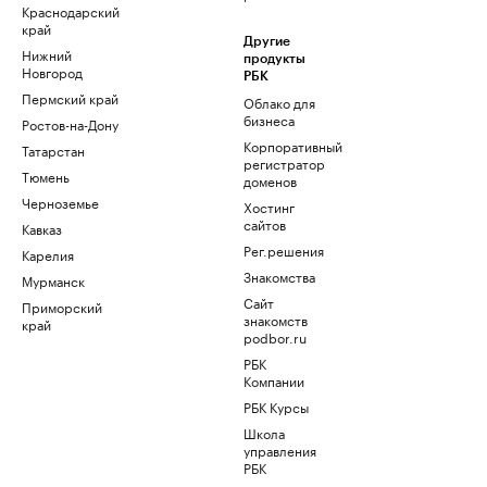
Краснодарский
край
Другие
Нижний
продукты
Новгород
РБК
Пермский край
Облако для
бизнеса
Ростов-на-Дону
Корпоративный
Татарстан
регистратор
Тюмень
доменов
Черноземье
Хостинг
сайтов
Кавказ
Рег.решения
Карелия
Знакомства
Мурманск
Сайт
Приморский
знакомств
край
podbor.ru
РБК
Компании
РБК Курсы
Школа
управления
РБК