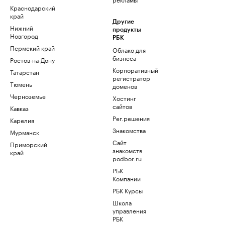
Краснодарский
край
Другие
Нижний
продукты
Новгород
РБК
Пермский край
Облако для
бизнеса
Ростов-на-Дону
Корпоративный
Татарстан
регистратор
Тюмень
доменов
Черноземье
Хостинг
сайтов
Кавказ
Рег.решения
Карелия
Знакомства
Мурманск
Сайт
Приморский
знакомств
край
podbor.ru
РБК
Компании
РБК Курсы
Школа
управления
РБК