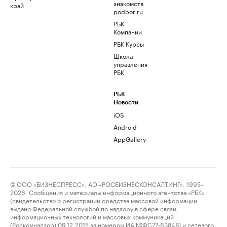
знакомств
край
podbor.ru
РБК
Компании
РБК Курсы
Школа
управления
РБК
РБК
Новости
iOS
Android
AppGallery
© ООО «БИЗНЕСПРЕСС», АО «РОСБИЗНЕСКОНСАЛТИНГ», 1995–
2026. Сообщения и материалы информационного агентства «РБК»
(свидетельство о регистрации средства массовой информации
выдано Федеральной службой по надзору в сфере связи,
информационных технологий и массовых коммуникаций
(Роскомнадзор) 09.12.2015 за номером ИА №ФС77-63848) и сетевого