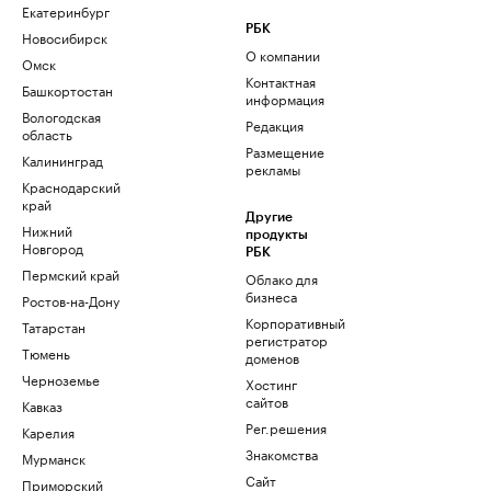
Екатеринбург
РБК
Новосибирск
О компании
Омск
Контактная
Башкортостан
информация
Вологодская
Редакция
область
Размещение
Калининград
рекламы
Краснодарский
край
Другие
Нижний
продукты
Новгород
РБК
Пермский край
Облако для
бизнеса
Ростов-на-Дону
Корпоративный
Татарстан
регистратор
Тюмень
доменов
Черноземье
Хостинг
сайтов
Кавказ
Рег.решения
Карелия
Знакомства
Мурманск
Сайт
Приморский