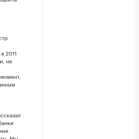
.
стр
в 2011
и, не
 момент,
данным
ассказал
банки
ные
нты. Мы