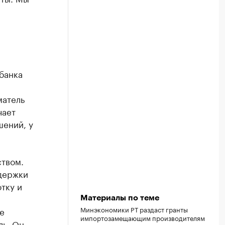
банка
матель
чает
шений, у
ством.
держки
тку и
Материалы по теме
Минэкономики РТ раздаст гранты
е
импортозамещающим производителям
ль. Он