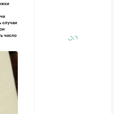
ржки
ачи
ь случаи
ри
ть число