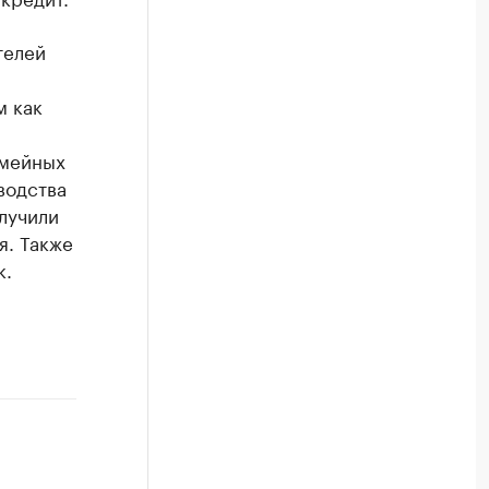
телей
м как
емейных
водства
лучили
я. Также
к.