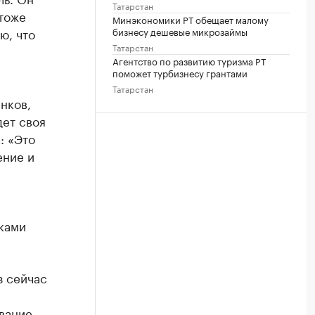
Татарстан
 тоже
Минэкономики РТ обещает малому
бизнесу дешевые микрозаймы
ю, что
Татарстан
Агентство по развитию туризма РТ
поможет турбизнесу грантами
Татарстан
нков,
дет своя
: «Это
ение и
ками
з сейчас
ование