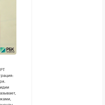
 РТ
грация:
ря.
сидии
азывает,
нками,
оценты