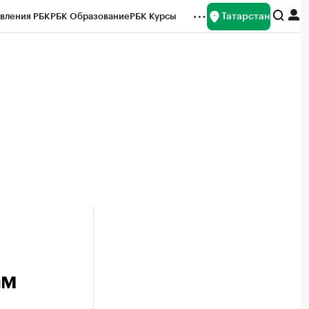
Татарстан
вления РБК
РБК Образование
РБК Курсы
рейтинги
Франшизы
Газета
ок наличной валюты
ам