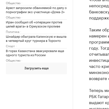
Общество
непосред
Арест запросили обвиняемой по делу о
банковску
порнографии экс-участнице «Дома-2»
поддержки
Общество
Иран сообщил об «операции против
целей врага» в Ормузском проливе
Таким обр
Политика
намерен 
Шнайдер обыграла Калинскую и вышла
в четвертый круг турнира в Торонто
программ
Спорт
году. Тог
В горах Казахстана эвакуировали еще
отчитывал
одного туриста из России
инвестиц
Общество
часто кр
Загрузить еще
минэконом
возврате 
Теперь ми
РБК-Татар
выдают кр
инструме