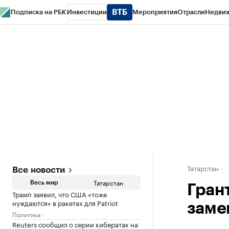
Подписка на РБК
Инвестиции
Мероприятия
Отрасли
Недви
РБК Life
Тренды
Визионеры
Национальные проекты
Город
Стиль
Кр
Спецпроекты СПб
Конференции СПб
Спецпроекты
Проверка конт
Татарстан
Все новости
Татарстан
Весь мир
Гран
Трамп заявил, что США «тоже
нуждаются» в ракетах для Patriot
заме
Политика
Reuters сообщил о серии кибератак на