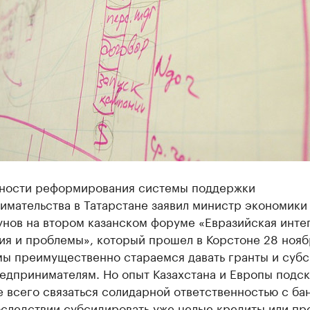
ности реформирования системы поддержки
имательства в Татарстане заявил министр экономики
унов на втором казанском форуме «Евразийская инте
ия и проблемы», который прошел в Корстоне 28 нояб
мы преимущественно стараемся давать гранты и суб
едпринимателям. Но опыт Казахстана и Европы подск
 всего связаться солидарной ответственностью с ба
оследствии субсидировать уже целые кредиты или пр