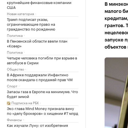
крупнейшие финансовые компании
В минэко
США
малого би
Новая категория
Трамп подписал указы,
кредитам,
ограничивающие право на
грантов.
гражданство по рождению
нецелевог
Политика
запуске п
В Пензенской области ввели план
«Ковер»
объектов
Политика
Четыре человека погибли при взрыве в
автобусе в Сирии
Общество
В Африке поддержали Инфантино
после скандала с продажей прав ЧМ
Спорт
Запасы газа в Европе на минимуме. Что
будет зимой
Подписка на РБК
Экс-глава Mind Money признала вину
по «делу брокеров» о хищении ₽7 млрд
Финансы
Как изучали Луну: от изобретения