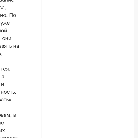
са,
но. По
 уже
ной
и они
взять на
.
тся.
 а
 и
ность.
ать», -
вам, в
ые
их
кредит.