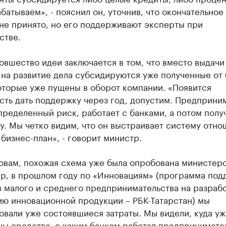
батываем», - пояснил он, уточнив, что окончательное
не принято, но его поддерживают эксперты при
стве.
овшество идеи заключается в том, что вместо выдачи
на развитие дела субсидируются уже полученные от 
оторые уже пущены в оборот компании. «Появится
сть дать поддержку через год, допустим. Предприни
пределенный риск, работает с банками, а потом полу
. Мы четко видим, что он выстраивает систему отно
 бизнес-план», - говорит министр.
овам, похожая схема уже была опробована министер
р, в прошлом году по «Инновациям» (программа под
 малого и среднего предпринимательства на разрабо
ию инновационной продукции – РБК-Татарстан) мы
вали уже состоявшиеся затраты. Мы видели, куда уж
ны средства, с каким банком работал предпринимате