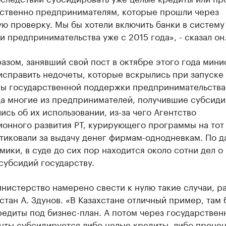
ственно предпринимателям, которые прошли через
ю проверку. Мы бы хотели включить банки в систему
 предпринимательства уже с 2015 года», - сказал он
азом, занявший свой пост в октябре этого года мини
исправить недочеты, которые вскрылись при запуске
ы государственной поддержки предпринимательства 
да многие из предпринимателей, получившие субсиди
ись об их использовании, из-за чего Агентство
ионного развития РТ, курирующего программы на тот
итиковали за выдачу денег фирмам-однодневкам. По 
ики, в суде до сих пор находится около сотни дел о
субсидий государству.
нистерство намерено свести к нулю такие случаи, р
стан А. Здунов. «В Казахстане отличный пример, там 
едиты под бизнес-план. А потом через государствен
нты субсидируется либо целые кредиты, либо проце