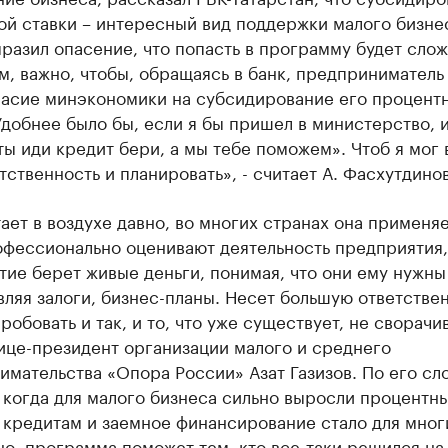
й ставки – интересный вид поддержки малого бизне
разил опасение, что попасть в программу будет слож
м, важно, чтобы, обращаясь в банк, предприниматель
ласие минэкономики на субсидирование его процент
Удобнее было бы, если я бы пришел в министерство, 
ты иди кредит бери, а мы тебе поможем». Чтоб я мог 
тственность и планировать», - считает А. Фасхутдинов
ает в воздухе давно, во многих странах она применяе
офессионально оценивают деятельность предприятия,
ие берет живые деньги, понимая, что они ему нужны
ляя залоги, бизнес-планы. Несет большую ответствен
робовать и так, и то, что уже существует, не сворачив
ице-президент организации малого и среднего
мательства «Опора России» Азат Газизов. По его сло
 когда для малого бизнеса сильно выросли процентн
 кредитам и заемное финансирование стало для мног
о, программа поможет тем, кто все-таки решился на 