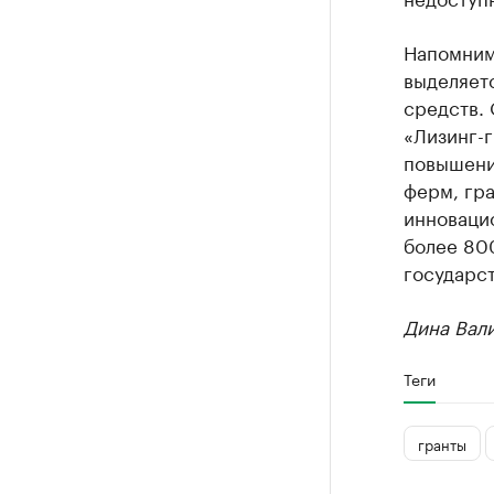
Напомним
выделяет
средств.
«Лизинг-г
повышени
ферм, гра
инноваци
более 800
государс
Дина Вал
Теги
гранты