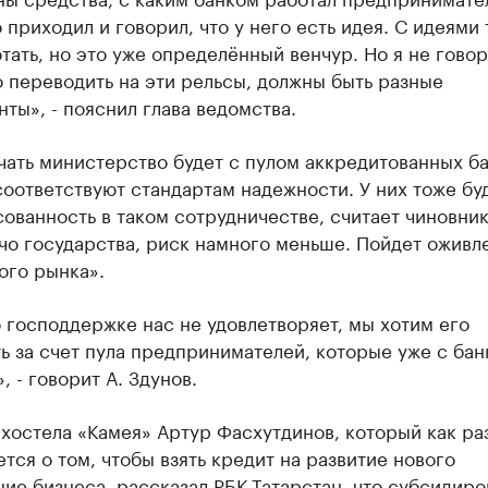
 приходил и говорил, что у него есть идея. С идеями
тать, но это уже определённый венчур. Но я не говор
 переводить на эти рельсы, должны быть разные
ты», - пояснил глава ведомства.
ать министерство будет с пулом аккредитованных ба
оответствуют стандартам надежности. У них тоже бу
ованность в таком сотрудничестве, считает чиновник
чо государства, риск намного меньше. Пойдет оживл
ого рынка».
 господдержке нас не удовлетворяет, мы хотим его
 за счет пула предпринимателей, которые уже с бан
, - говорит А. Здунов.
хостела «Камея» Артур Фасхутдинов, который как ра
тся о том, чтобы взять кредит на развитие нового
ие бизнеса, рассказал РБК-Татарстан, что субсидир