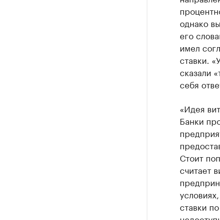
процентно
однако вы
его слова
имел сог
ставки. «
сказали «
себя отве
«Идея вит
Банки пр
предприят
предостав
Стоит поп
считает в
предприни
условиях,
ставки по
недоступн