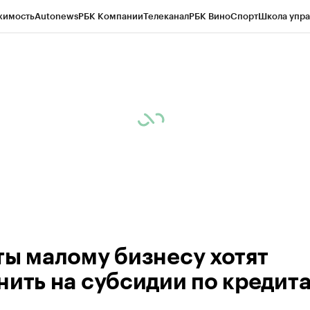
жимость
Autonews
РБК Компании
Телеканал
РБК Вино
Спорт
Школа упра
ипто
РБК Бизнес-среда
Дискуссионный клуб
Исследования
Кредитные 
рагентов
Политика
Экономика
Бизнес
Технологии и медиа
Финансы
Рын
ты малому бизнесу хотят
нить на субсидии по кредит