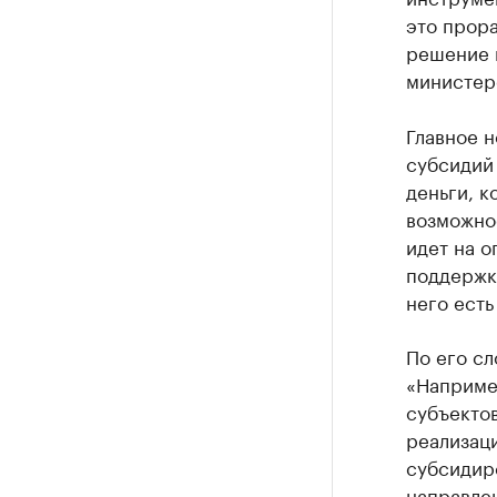
это прора
решение 
министер
Главное н
субсидий 
деньги, к
возможно
идет на о
поддержку
него есть
По его сл
«Наприме
субъектов
реализац
субсидиро
направле