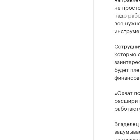
не просто
надо рабо
все нужно
инструмен
Сотруднич
которые с
заинтерес
будет пле
финансов
«Охват по
расширить
работают»
Владелец 
задумывае
направлен