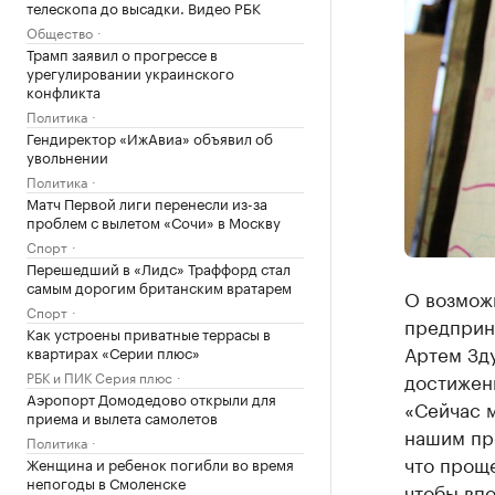
телескопа до высадки. Видео РБК
Общество
Трамп заявил о прогрессе в
урегулировании украинского
конфликта
Политика
Гендиректор «ИжАвиа» объявил об
увольнении
Политика
Матч Первой лиги перенесли из-за
проблем с вылетом «Сочи» в Москву
Спорт
Перешедший в «Лидс» Траффорд стал
самым дорогим британским вратарем
О возмож
Спорт
предприн
Как устроены приватные террасы в
Артем Зд
квартирах «Серии плюс»
РБК и ПИК Серия плюс
достижен
Аэропорт Домодедово открыли для
«Сейчас 
приема и вылета самолетов
нашим пр
Политика
что проще
Женщина и ребенок погибли во время
непогоды в Смоленске
чтобы вп