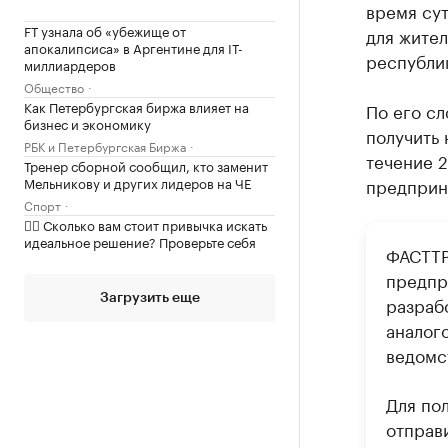
время сут
FT узнала об «убежище от
для жител
апокалипсиса» в Аргентине для IT-
республик
миллиардеров
Общество
Как Петербургская биржа влияет на
По его сл
бизнес и экономику
получить
РБК и Петербургская Биржа
течение 2
Тренер сборной сообщил, кто заменит
Мельникову и других лидеров на ЧЕ
предприн
Спорт
✍🏻 Сколько вам стоит привычка искать
идеальное решение? Проверьте себя
ФАСТТР
предпр
Загрузить еще
разраб
аналог
ведомс
Для по
отправ