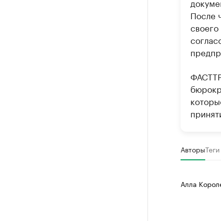
докуме
После 
своего
соглас
предпр
ФАСТТР
бюрокр
которы
принят
Авторы
Теги
Алла Корол