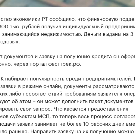
ство экономики РТ сообщило, что финансовую подде
300 тыс. рублей получил индивидуальный предприни
, занимающийся недвижимостью. Деньги выданы на 3 
годовых.
т документов и заявку на получение кредита он офор
нно, через портал фасттрек.рф.
К набирает популярность среди предпринимателей.
заявки в режиме онлайн, документы рассматриваются
ких-либо несоответствий требованиям заявителя опе
ют об этом – он может дополнить пакет документов
ровать свой запрос. Что касается предоставления
ов субъектам МСП, то теперь весь процесс согласо
одачи заявки занимает не более 10 рабочих дней вме
ыло раньше. Направить заявку на их получение можно