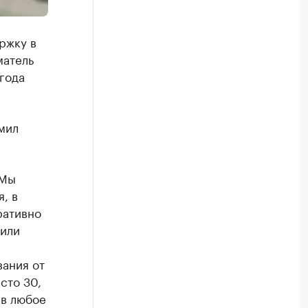
ржку в
матель
года
мил
 Мы
, в
ративно
 или
вания от
сто 30,
 в любое