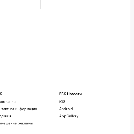
К
РБК Новости
компании
iOS
нтактная информация
Android
дакция
AppGallery
змещение рекламы