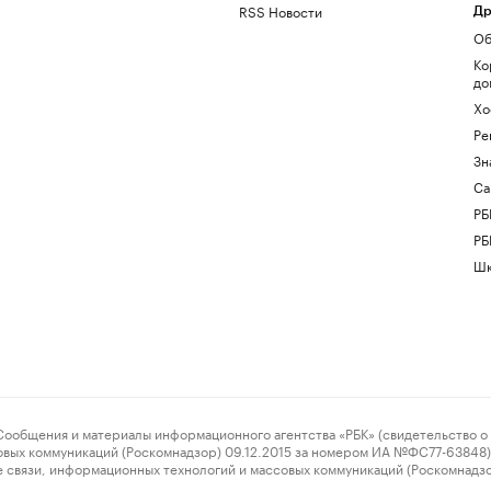
RSS Новости
Др
Об
Ко
до
Хо
Ре
Зн
Са
РБ
РБ
Шк
ения и материалы информационного агентства «РБК» (свидетельство о 
овых коммуникаций (Роскомнадзор) 09.12.2015 за номером ИА №ФС77-63848) 
 связи, информационных технологий и массовых коммуникаций (Роскомнадз