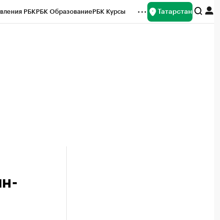
Татарстан
вления РБК
РБК Образование
РБК Курсы
рейтинги
Франшизы
Газета
ок наличной валюты
йн-