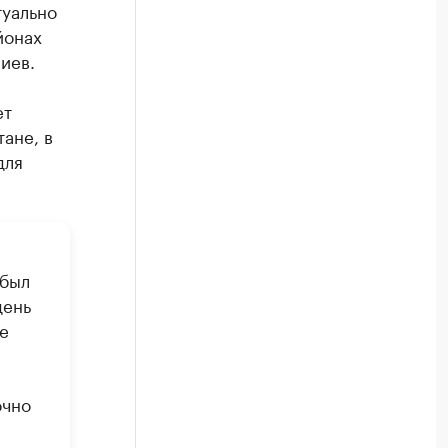
туально
йонах
иев.
ет
ане, в
для
 был
день
е
очно