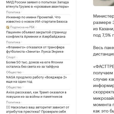
МИД России заявил о попытках Запада
втянуть Грузию в «кровавые авантюры»
Политика
Министер
Инженер по имени Прометей. Что
известно о новом ИИ-стартапе Безоса
размере 
Подписка на РБК
из Казани
Пашинян объявил закрытой страницу
под 7,5% 
конфликта Армении и Азербайджана
Политика
Весь паке
«Фламенго» отказался от трансфера
футболиста «Зенита» Луиса Энрике
дистанцио
Спорт
Более 50 тыс. домов на юге Японии
«ФАСТТРЕ
остались без света из-за тайфуна
получаем 
Общество
NASA продлило работу «Вояджера-2»
случае ка
еще на один год
информиру
Общество
скорректи
Axios рассказал, как Трамп оказался в
ловушке из-за войны и памятников
микрозайм
Политика
момента п
✍🏻 Насколько ваш авторитет зависит от
как это б
атрибутов престижа? Проверьте себя