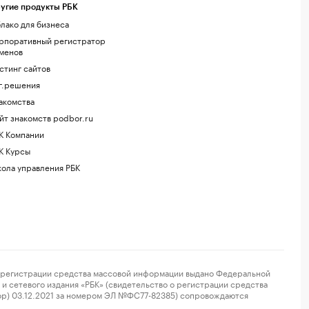
угие продукты РБК
лако для бизнеса
рпоративный регистратор
менов
стинг сайтов
г.решения
акомства
йт знакомств podbor.ru
К Компании
К Курсы
ола управления РБК
регистрации средства массовой информации выдано Федеральной
и сетевого издания «РБК» (свидетельство о регистрации средства
ор) 03.12.2021 за номером ЭЛ №ФС77-82385) сопровождаются