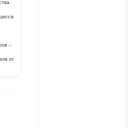
тва.
я
оцесса
ров –
еля от