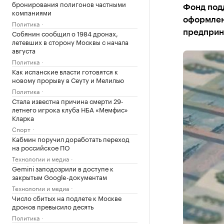
бронирования полигонов частными
Фонд под
компаниями
оформлен
Политика
Собянин сообщил о 1984 дронах,
предприн
летевших в сторону Москвы с начала
августа
Политика
Как испанские власти готовятся к
новому прорыву в Сеуту и Мелилью
Политика
Стала известна причина смерти 29-
летнего игрока клуба НБА «Мемфис»
Кларка
Спорт
Кабмин поручил доработать переход
на российское ПО
Технологии и медиа
Gemini заподозрили в доступе к
закрытым Google-документам
Технологии и медиа
Число сбитых на подлете к Москве
дронов превысило десять
Политика