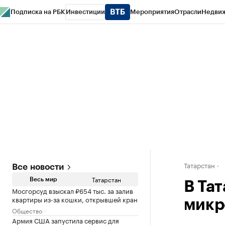
Подписка на РБК
Инвестиции
Мероприятия
Отрасли
Недви
РБК Life
Тренды
Визионеры
Национальные проекты
Город
Стиль
Кр
Спецпроекты СПб
Конференции СПб
Спецпроекты
Проверка конт
Татарстан
Все новости
Татарстан
Весь мир
В Та
Мосгорсуд взыскал ₽654 тыс. за залив
квартиры из-за кошки, открывшей кран
микр
Общество
Армия США запустила сервис для