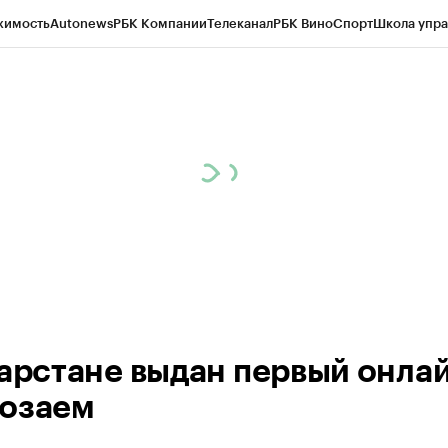
жимость
Autonews
РБК Компании
Телеканал
РБК Вино
Спорт
Школа упра
ипто
РБК Бизнес-среда
Дискуссионный клуб
Исследования
Кредитные 
рагентов
Политика
Экономика
Бизнес
Технологии и медиа
Финансы
Рын
тарстане выдан первый онла
озаем