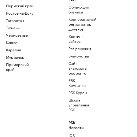
Пермский край
Облако для
бизнеса
Ростов-на-Дону
Корпоративный
Татарстан
регистратор
Тюмень
доменов
Черноземье
Хостинг
сайтов
Кавказ
Рег.решения
Карелия
Знакомства
Мурманск
Сайт
Приморский
знакомств
край
podbor.ru
РБК
Компании
РБК Курсы
Школа
управления
РБК
РБК
Новости
iOS