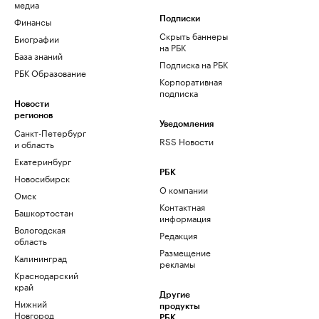
медиа
Финансы
Подписки
Скрыть баннеры
Биографии
на РБК
База знаний
Подписка на РБК
РБК Образование
Корпоративная
подписка
Новости
регионов
Уведомления
Санкт-Петербург
RSS Новости
и область
Екатеринбург
РБК
Новосибирск
О компании
Омск
Контактная
Башкортостан
информация
Вологодская
Редакция
область
Размещение
Калининград
рекламы
Краснодарский
край
Другие
Нижний
продукты
Новгород
РБК