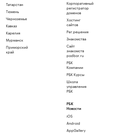
Корпоративный
Татарстан
регистратор
Тюмень
доменов
Черноземье
Хостинг
сайтов
Кавказ
Рег.решения
Карелия
Знакомства
Мурманск
Сайт
Приморский
знакомств
край
podbor.ru
РБК
Компании
РБК Курсы
Школа
управления
РБК
РБК
Новости
iOS
Android
AppGallery