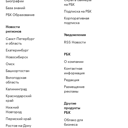
Биографии
на РБК
База знаний
Подписка на РБК
РБК Образование
Корпоративная
подписка
Новости
регионов
Уведомления
Санкт-Петербург
RSS Новости
и область
Екатеринбург
РБК
Новосибирск
О компании
Омск
Контактная
Башкортостан
информация
Вологодская
Редакция
область
Размещение
Калининград
рекламы
Краснодарский
край
Другие
Нижний
продукты
Новгород
РБК
Пермский край
Облако для
бизнеса
Ростов-на-Дону