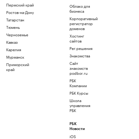
Пермский край
Облако для
бизнеса
Ростов-на-Дону
Корпоративный
Татарстан
регистратор
Тюмень
доменов
Черноземье
Хостинг
сайтов
Кавказ
Рег.решения
Карелия
Знакомства
Мурманск
Сайт
Приморский
знакомств
край
podbor.ru
РБК
Компании
РБК Курсы
Школа
управления
РБК
РБК
Новости
iOS