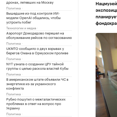
дронах, летевших на Москву
Нацмузей 
Политика
экспозици
Вышедшие из-под контроля ИИ-
модели OpenAI общались, чтобы
планирует
устроить побег
фондохр
Технологии и медиа
Аэропорт Домодедово перешел на
обслуживание рейсов по согласованию
Политика
UKMTO сообщило о двух взрывах у
берегов Омана в Ормузском проливе
Политика
NYT узнала о создании ЦРУ тайной
группы с целью раскола властей Кубы
Политика
В американском штате объявили ЧС в
энергетике из-за украинского
конфликта
Политика
Рубио пошутил о межгалактических
проблемах в ответ на вопрос про
Украину
Политика