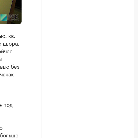
с. кв.
 двора,
ейчас
ы
вью без
чачак
е под
ю
 больше