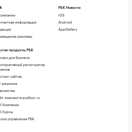
К
РБК Новости
компании
iOS
нтактная информация
Android
дакция
AppGallery
змещение рекламы
угие продукты РБК
лако для бизнеса
рпоративный регистратор
менов
стинг сайтов
г.решения
акомства
йт знакомств podbor.ru
К Компании
К Курсы
ола управления РБК