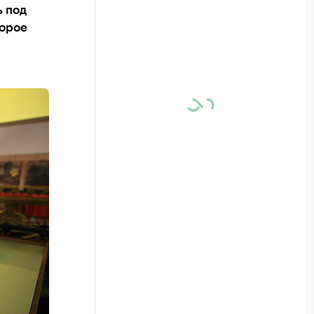
ь под
торое