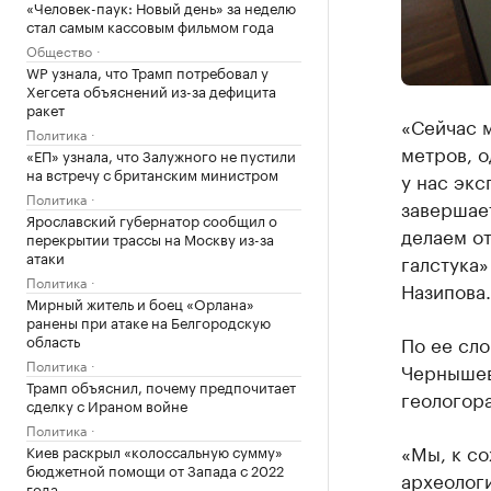
«Человек-паук: Новый день» за неделю
стал самым кассовым фильмом года
Общество
WP узнала, что Трамп потребовал у
Хегсета объяснений из-за дефицита
ракет
«Сейчас м
Политика
метров, о
«ЕП» узнала, что Залужного не пустили
на встречу с британским министром
у нас экс
Политика
завершае
Ярославский губернатор сообщил о
делаем от
перекрытии трассы на Москву из-за
атаки
галстука»
Политика
Назипова.
Мирный житель и боец «Орлана»
ранены при атаке на Белгородскую
область
По ее сло
Политика
Чернышев
Трамп объяснил, почему предпочитает
геологора
сделку с Ираном войне
Политика
«Мы, к со
Киев раскрыл «колоссальную сумму»
бюджетной помощи от Запада с 2022
археологи
года