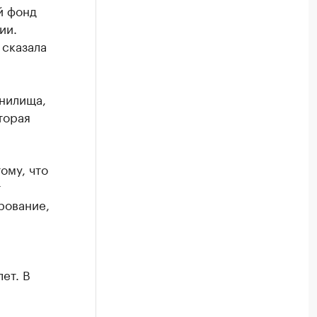
й фонд
ии.
 сказала
анилища,
торая
ому, что
т
рование,
ет. В