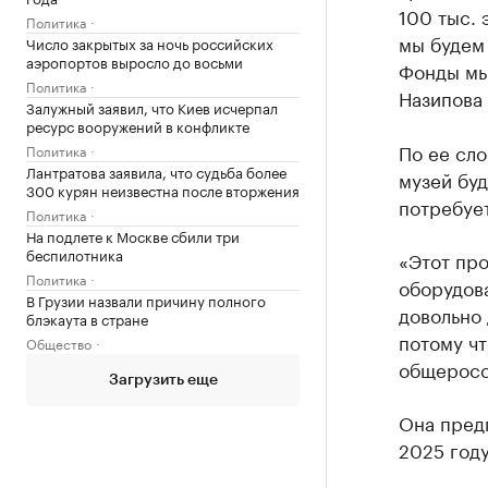
100 тыс. 
Политика
мы будем 
Число закрытых за ночь российских
аэропортов выросло до восьми
Фонды мы 
Политика
Назипова
Залужный заявил, что Киев исчерпал
ресурс вооружений в конфликте
По ее сло
Политика
Лантратова заявила, что судьба более
музей буд
300 курян неизвестна после вторжения
потребует
Политика
На подлете к Москве сбили три
беспилотника
«Этот про
Политика
оборудова
В Грузии назвали причину полного
довольно
блэкаута в стране
потому ч
Общество
общеросси
Загрузить еще
Она предп
2025 году