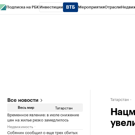
Подписка на РБК
Инвестиции
Мероприятия
Отрасли
Недви
РБК Life
Тренды
Визионеры
Национальные проекты
Город
Стиль
Кр
Спецпроекты СПб
Конференции СПб
Спецпроекты
Проверка конт
Татарстан
Все новости
Татарстан
Весь мир
Нацм
Временное явление: в июле снижение
цен на жилье резко замедлилось
увел
Недвижимость
Собянин сообщил о еще трех сбитых