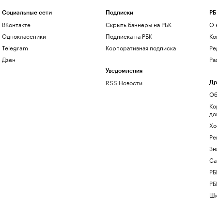
Социальные сети
Подписки
РБ
ВКонтакте
Скрыть баннеры на РБК
О 
Одноклассники
Подписка на РБК
Ко
Telegram
Корпоративная подписка
Ре
Дзен
Ра
Уведомления
RSS Новости
Др
Об
Ко
до
Хо
Ре
Зн
Са
РБ
РБ
Шк