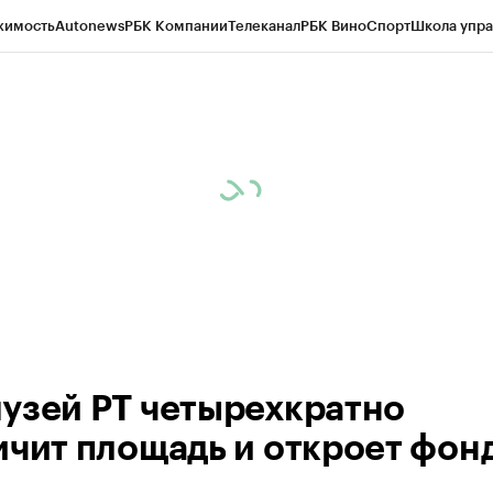
жимость
Autonews
РБК Компании
Телеканал
РБК Вино
Спорт
Школа упра
ипто
РБК Бизнес-среда
Дискуссионный клуб
Исследования
Кредитные 
рагентов
Политика
Экономика
Бизнес
Технологии и медиа
Финансы
Рын
узей РТ четырехкратно
ичит площадь и откроет фон