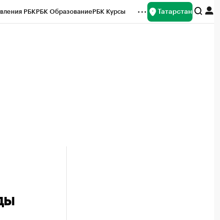
Татарстан
вления РБК
РБК Образование
РБК Курсы
рейтинги
Франшизы
Газета
ок наличной валюты
ды