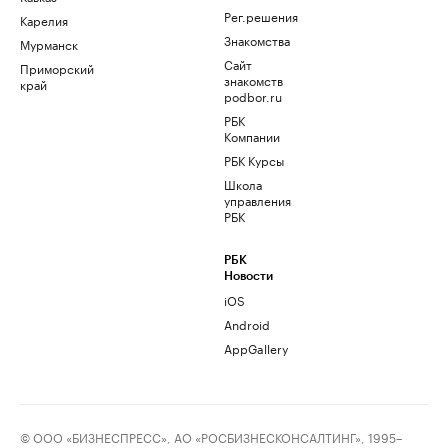
Рег.решения
Карелия
Знакомства
Мурманск
Сайт
Приморский
знакомств
край
podbor.ru
РБК
Компании
РБК Курсы
Школа
управления
РБК
РБК
Новости
iOS
Android
AppGallery
© ООО «БИЗНЕСПРЕСС», АО «РОСБИЗНЕСКОНСАЛТИНГ», 1995–