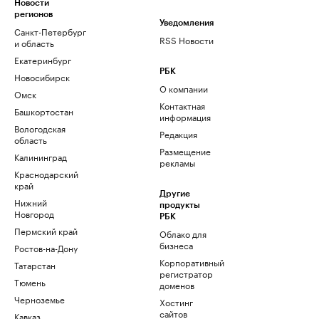
Новости
регионов
Уведомления
Санкт-Петербург
RSS Новости
и область
Екатеринбург
РБК
Новосибирск
О компании
Омск
Контактная
Башкортостан
информация
Вологодская
Редакция
область
Размещение
Калининград
рекламы
Краснодарский
край
Другие
Нижний
продукты
Новгород
РБК
Пермский край
Облако для
бизнеса
Ростов-на-Дону
Корпоративный
Татарстан
регистратор
Тюмень
доменов
Черноземье
Хостинг
сайтов
Кавказ