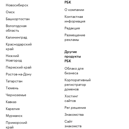
РБК
Новосибирск
О компании
Омск
Контактная
Башкортостан
информация
Вологодская
Редакция
область
Размещение
Калининград
рекламы
Краснодарский
край
Другие
Нижний
продукты
Новгород
РБК
Пермский край
Облако для
бизнеса
Ростов-на-Дону
Корпоративный
Татарстан
регистратор
Тюмень
доменов
Черноземье
Хостинг
сайтов
Кавказ
Рег.решения
Карелия
Знакомства
Мурманск
Сайт
Приморский
знакомств
край