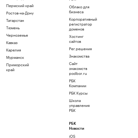
Пермский край
Облако для
бизнеса
Ростов-на-Дону
Корпоративный
Татарстан
регистратор
Тюмень
доменов
Черноземье
Хостинг
сайтов
Кавказ
Рег.решения
Карелия
Знакомства
Мурманск
Сайт
Приморский
знакомств
край
podbor.ru
РБК
Компании
РБК Курсы
Школа
управления
РБК
РБК
Новости
iOS