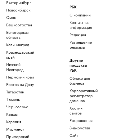
Екатеринбург
РБК
Новосибирск
О компании
Омск
Контактная
Башкортостан
информация
Вологодская
Редакция
область
Размещение
Калининград
рекламы
Краснодарский
край
Другие
Нижний
продукты
Новгород
РБК
Пермский край
Облако для
бизнеса
Ростов-на-Дону
Корпоративный
Татарстан
регистратор
Тюмень
доменов
Черноземье
Хостинг
сайтов
Кавказ
Рег.решения
Карелия
Знакомства
Мурманск
Сайт
Приморский